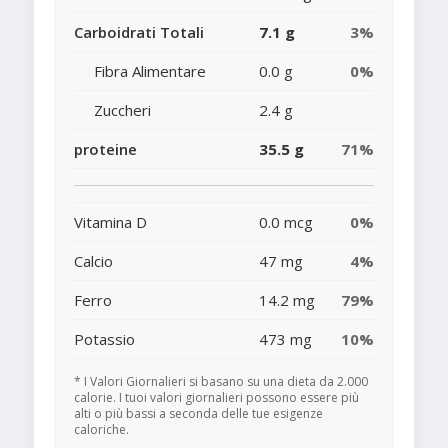
Carboidrati Totali
7.1 g
3%
Fibra Alimentare
0.0 g
0%
Zuccheri
2.4 g
proteine
35.5 g
71%
Vitamina D
0.0 mcg
0%
Calcio
47 mg
4%
Ferro
14.2 mg
79%
Potassio
473 mg
10%
* I Valori Giornalieri si basano su una dieta da 2.000
calorie. I tuoi valori giornalieri possono essere più
alti o più bassi a seconda delle tue esigenze
caloriche.