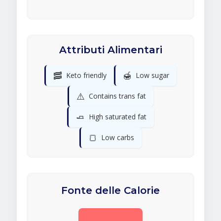
Attributi Alimentari
🥓
🍯
Keto friendly
Low sugar
⚠️
Contains trans fat
🧈
High saturated fat
🍞
Low carbs
Fonte delle Calorie