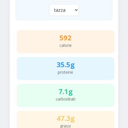
592
calorie
35.5g
proteine
7.1g
carboidrati
47.3g
grassi