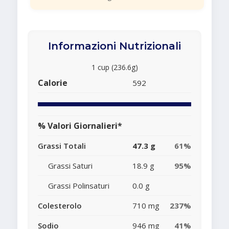
Informazioni Nutrizionali
1 cup (236.6g)
Calorie
592
% Valori Giornalieri*
Grassi Totali
47.3 g
61%
Grassi Saturi
18.9 g
95%
Grassi Polinsaturi
0.0 g
Colesterolo
710 mg
237%
Sodio
946 mg
41%