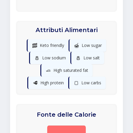
Attributi Alimentari
🥓
🍯
Keto friendly
Low sugar
🧂
🧂
Low sodium
Low salt
🧈
High saturated fat
🥩
🍞
High protein
Low carbs
Fonte delle Calorie