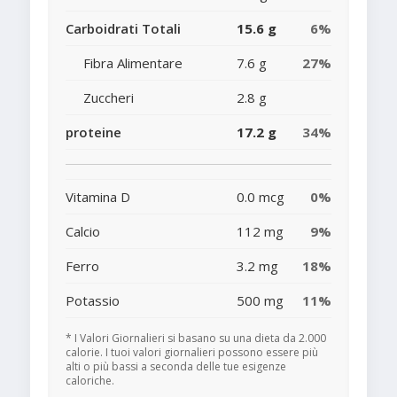
Carboidrati Totali
15.6 g
6%
Fibra Alimentare
7.6 g
27%
Zuccheri
2.8 g
proteine
17.2 g
34%
Vitamina D
0.0 mcg
0%
Calcio
112 mg
9%
Ferro
3.2 mg
18%
Potassio
500 mg
11%
* I Valori Giornalieri si basano su una dieta da 2.000
calorie. I tuoi valori giornalieri possono essere più
alti o più bassi a seconda delle tue esigenze
caloriche.