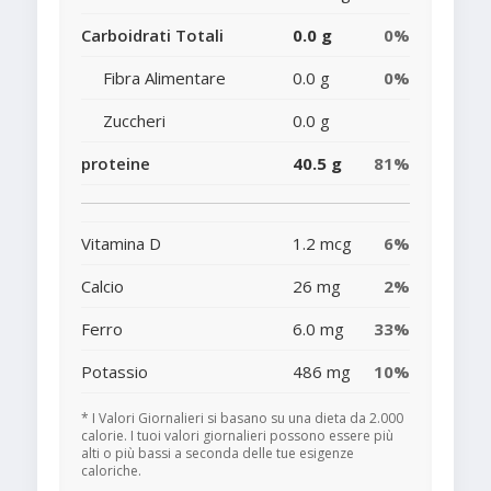
Carboidrati Totali
0.0 g
0%
Fibra Alimentare
0.0 g
0%
Zuccheri
0.0 g
proteine
40.5 g
81%
Vitamina D
1.2 mcg
6%
Calcio
26 mg
2%
Ferro
6.0 mg
33%
Potassio
486 mg
10%
* I Valori Giornalieri si basano su una dieta da 2.000
calorie. I tuoi valori giornalieri possono essere più
alti o più bassi a seconda delle tue esigenze
caloriche.