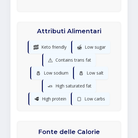
Attributi Alimentari
🥓
🍯
Keto friendly
Low sugar
⚠️
Contains trans fat
🧂
🧂
Low sodium
Low salt
🧈
High saturated fat
🥩
🍞
High protein
Low carbs
Fonte delle Calorie