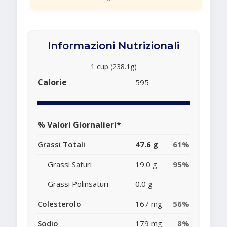
Informazioni Nutrizionali
1 cup (238.1g)
Calorie
595
% Valori Giornalieri*
Grassi Totali
47.6 g
61%
Grassi Saturi
19.0 g
95%
Grassi Polinsaturi
0.0 g
Colesterolo
167 mg
56%
Sodio
179 mg
8%