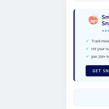
Sm
Sn
★★
✓
Track meal
✓
Hit your nu
✓
Join 2M+ 
GET SN