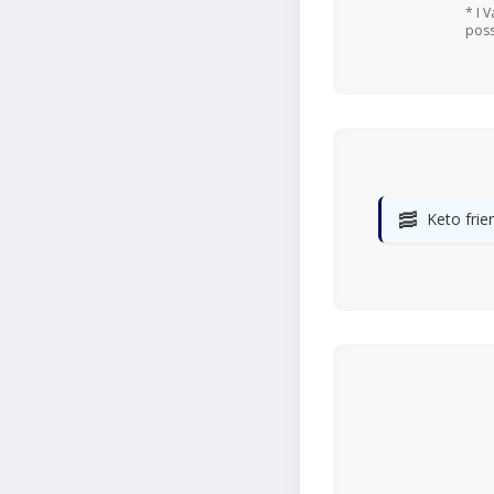
* I 
poss
🥓
Keto frie