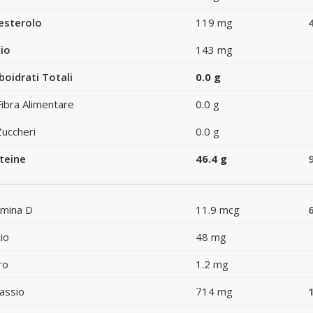
esterolo
119 mg
io
143 mg
boidrati Totali
0.0 g
Fibra Alimentare
0.0 g
Zuccheri
0.0 g
teine
46.4 g
amina D
11.9 mcg
io
48 mg
ro
1.2 mg
assio
714 mg