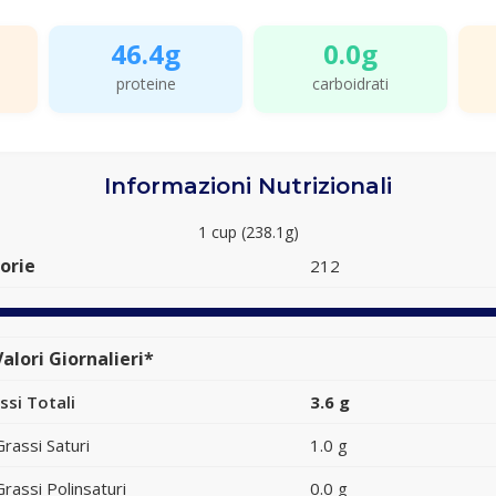
46.4g
0.0g
proteine
carboidrati
Informazioni Nutrizionali
1 cup (238.1g)
orie
212
alori Giornalieri*
ssi Totali
3.6 g
Grassi Saturi
1.0 g
Grassi Polinsaturi
0.0 g