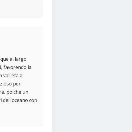
cque al largo
3, favorendo la
a varietà di
izioso per
ne, poiché un
i dell'oceano con