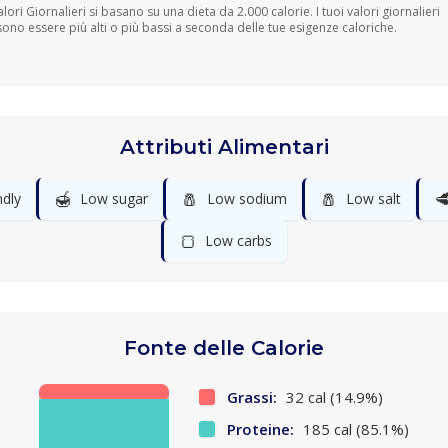
Valori Giornalieri si basano su una dieta da 2.000 calorie. I tuoi valori giornalieri
ono essere più alti o più bassi a seconda delle tue esigenze caloriche.
Attributi Alimentari
🍯
🧂
🧂

ndly
Low sugar
Low sodium
Low salt
🍞
Low carbs
Fonte delle Calorie
Grassi:
32 cal (14.9%)
Proteine:
185 cal (85.1%)