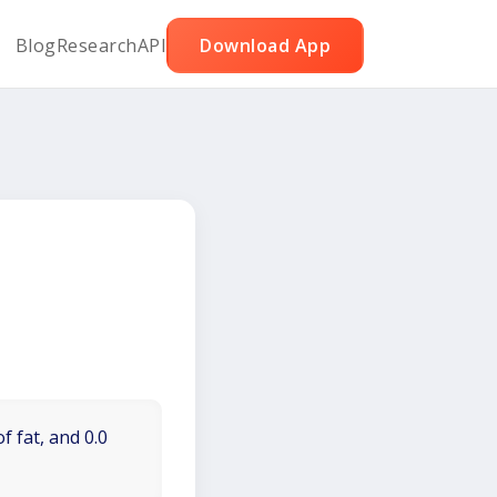
Blog
Research
API
Download App
f fat, and 0.0