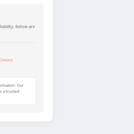
iability. Below are
Dietary
ormation. Our
s a trusted