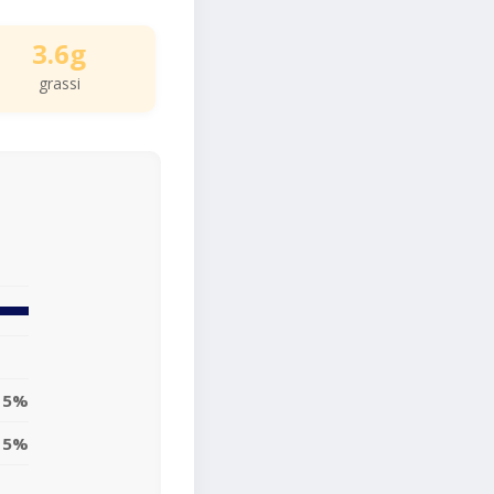
3.6g
grassi
5%
5%