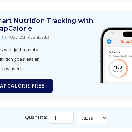
art Nutrition Tracking with
apCalorie
★★★
4.8/5 (2M+ downloads)
s with just a photo
trition goals easier
happy users
APCALORIE FREE
Quantità: