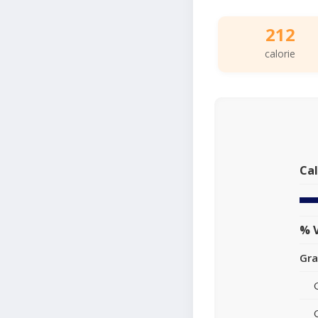
212
calorie
Cal
% V
Gra