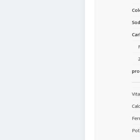
Col
Sod
Car
pro
Vit
Calc
Fer
Pot