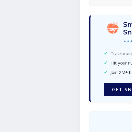
Sm
Sn
★★
✓
Track meal
✓
Hit your nu
✓
Join 2M+ 
GET SN