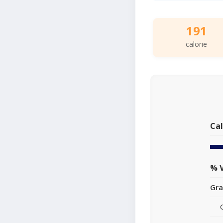
191
calorie
Cal
% V
Gra