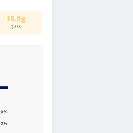
15.9g
grassi
20%
12%