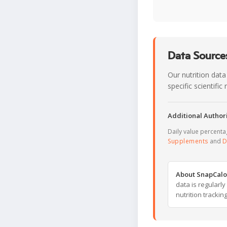
Data Sources
Our nutrition data
specific scientifi
Additional Authori
Daily value percent
Supplements
and
D
About SnapCalo
data is regularl
nutrition trackin