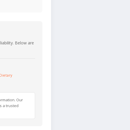
iability. Below are
Dietary
ormation. Our
s a trusted