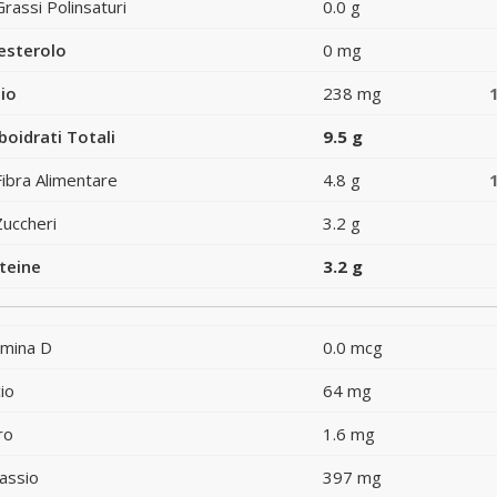
Grassi Polinsaturi
0.0 g
esterolo
0 mg
io
238 mg
boidrati Totali
9.5 g
Fibra Alimentare
4.8 g
Zuccheri
3.2 g
teine
3.2 g
amina D
0.0 mcg
io
64 mg
ro
1.6 mg
assio
397 mg