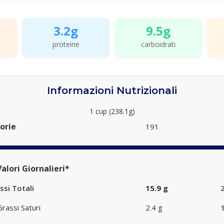
3.2g
9.5g
proteine
carboidrati
Informazioni Nutrizionali
1 cup (238.1g)
orie
191
alori Giornalieri*
ssi Totali
15.9 g
Grassi Saturi
2.4 g