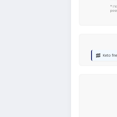
* I 
poss
🥓
Keto fri