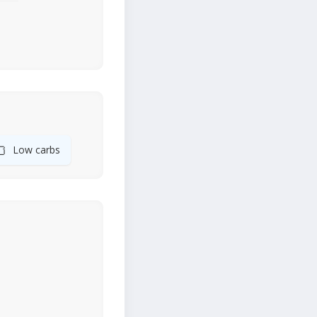
🍞
Low carbs