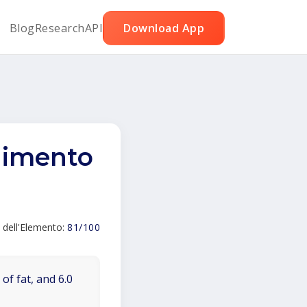
Blog
Research
API
Download App
dimento
 dell'Elemento:
81/100
of fat, and 6.0