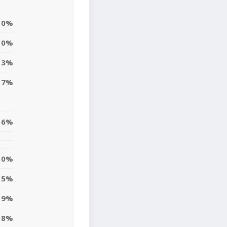
0%
10%
3%
17%
6%
0%
5%
9%
8%