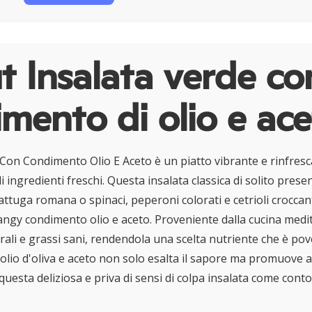
 Insalata verde co
mento di olio e ac
 Con Condimento Olio E Aceto è un piatto vibrante e rinfres
li ingredienti freschi. Questa insalata classica di solito pres
attuga romana o spinaci, peperoni colorati e cetrioli croccanti
angy condimento olio e aceto. Proveniente dalla cucina medit
rali e grassi sani, rendendola una scelta nutriente che è pove
olio d'oliva e aceto non solo esalta il sapore ma promuove a
 questa deliziosa e priva di sensi di colpa insalata come con