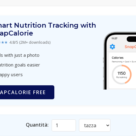
art Nutrition Tracking with
apCalorie
★★★
4.8/5 (2M+ downloads)
s with just a photo
trition goals easier
happy users
APCALORIE FREE
Quantità: