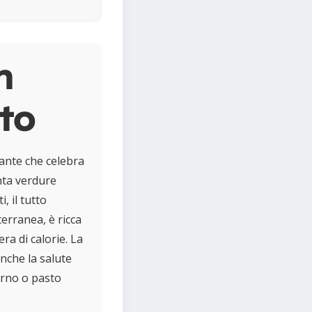
n
eto
cante che celebra
enta verdure
, il tutto
erranea, è ricca
ra di calorie. La
nche la salute
torno o pasto