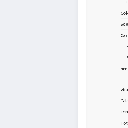
Col
Sod
Car
pro
Vit
Calc
Fer
Pot