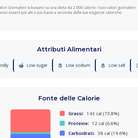
Valori Giornalieri si basano su una dieta da 2.000 calorie. I tuoi valori giornalieri
ono essere più alti o più bassi a seconda delle tue esigenze caloriche.
Attributi Alimentari
🍯
🧂
🧂
endly
Low sugar
Low sodium
Low salt
Fonte delle Calorie
Grassi:
143 cal (73.8%)
Proteine:
12 cal (6.6%)
Carboidrati:
38 cal (19.6%)