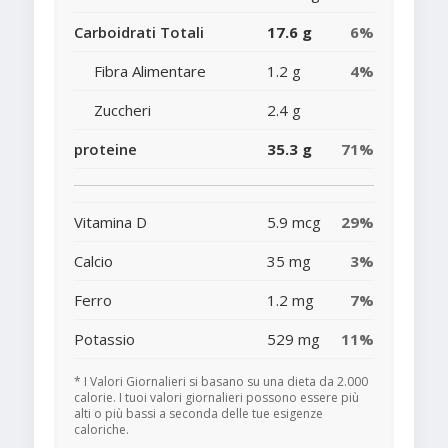
Carboidrati Totali
17.6 g
6%
Fibra Alimentare
1.2 g
4%
Zuccheri
2.4 g
proteine
35.3 g
71%
Vitamina D
5.9 mcg
29%
Calcio
35 mg
3%
Ferro
1.2 mg
7%
Potassio
529 mg
11%
* I Valori Giornalieri si basano su una dieta da 2.000
calorie. I tuoi valori giornalieri possono essere più
alti o più bassi a seconda delle tue esigenze
caloriche.