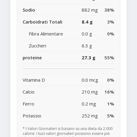
Sodio
882 mg
38%
Carboidrati Totali
8.4 g
3%
Fibra Alimentare
0.0 g
0%
Zuccheri
6.3 g
proteine
27.3 g
55%
Vitamina D
0.0 mcg
0%
Calcio
210 mg
16%
Ferro
0.2 mg
1%
Potassio
252 mg
5%
* I Valori Giornalieri si basano su una dieta da 2.000
calorie. I tuoi valori giornalieri possono essere più