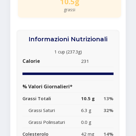
10.5g
grassi
Informazioni Nutrizionali
1 cup (237.3g)
Calorie
231
% Valori Giornalieri*
Grassi Totali
10.5 g
13%
Grassi Saturi
6.3 g
32%
Grassi Polinsaturi
0.0 g
Colesterolo
42 mg
14%