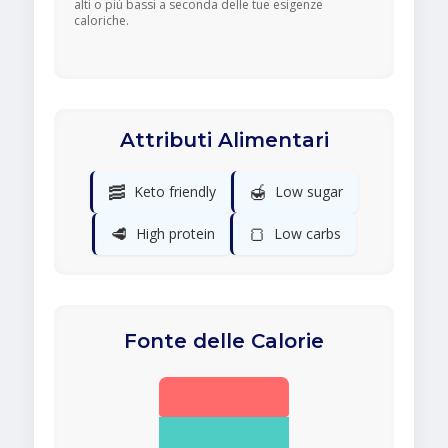
alti o più bassi a seconda delle tue esigenze
caloriche.
Attributi Alimentari
🥓
🍯
Keto friendly
Low sugar
🥩
🍞
High protein
Low carbs
Fonte delle Calorie