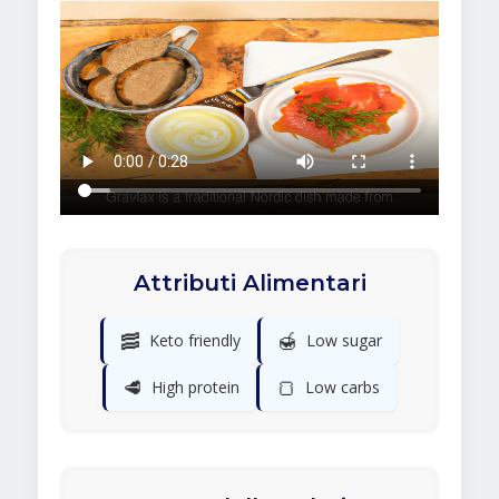
Attributi Alimentari
🥓
🍯
Keto friendly
Low sugar
🥩
🍞
High protein
Low carbs