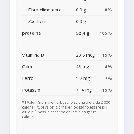
Fibra Alimentare
0.0 g
0%
Zuccheri
0.0 g
proteine
52.4 g
105%
Vitamina D
23.8 mcg
119%
Calcio
48 mg
4%
Ferro
1.2 mg
7%
Potassio
714 mg
15%
* I Valori Giornalieri si basano su una dieta da 2.000
calorie. I tuoi valori giornalieri possono essere più
alti o più bassi a seconda delle tue esigenze
caloriche.