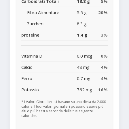
Carboidrati Totali
13.8 g
5%
Fibra Alimentare
5.5 g
20%
Zuccheri
8.3 g
proteine
1.4 g
3%
Vitamina D
0.0 mcg
0%
Calcio
48 mg
4%
Ferro
0.7 mg
4%
Potassio
762 mg
16%
* I Valori Giornalieri si basano su una dieta da 2.000
calorie. I tuoi valori giornalieri possono essere più
alti o più bassi a seconda delle tue esigenze
caloriche.