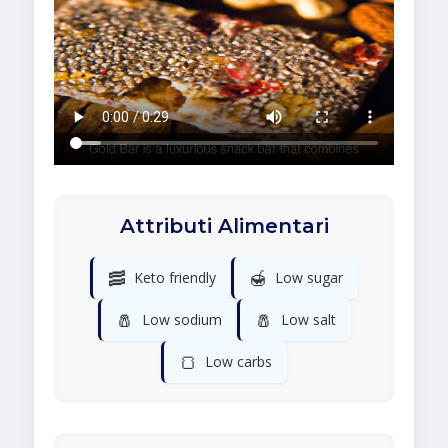
Attributi Alimentari
🥓
🍯
Keto friendly
Low sugar
🧂
🧂
Low sodium
Low salt
🍞
Low carbs