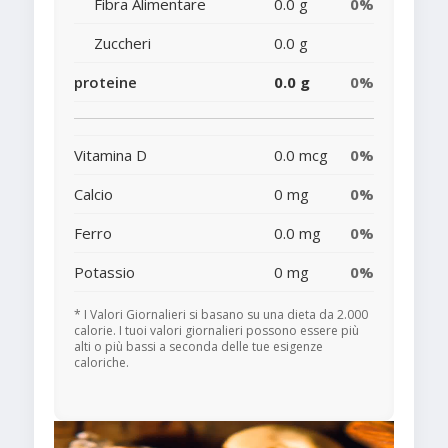
Fibra Alimentare
0.0 g
0%
Zuccheri
0.0 g
proteine
0.0 g
0%
Vitamina D
0.0 mcg
0%
Calcio
0 mg
0%
Ferro
0.0 mg
0%
Potassio
0 mg
0%
* I Valori Giornalieri si basano su una dieta da 2.000
calorie. I tuoi valori giornalieri possono essere più
alti o più bassi a seconda delle tue esigenze
caloriche.