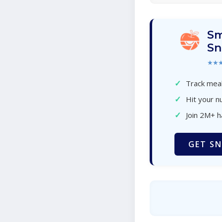
Sm
Sn
★★
✓
Track meal
✓
Hit your nu
✓
Join 2M+ 
GET SN