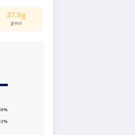
37.5g
grassi
48%
83%