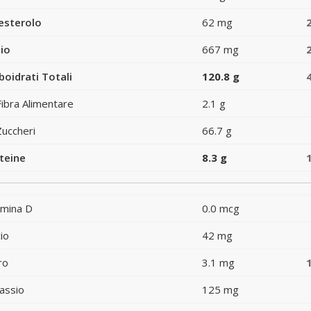
esterolo
62 mg
io
667 mg
boidrati Totali
120.8 g
Fibra Alimentare
2.1 g
Zuccheri
66.7 g
teine
8.3 g
amina D
0.0 mcg
io
42 mg
ro
3.1 mg
assio
125 mg