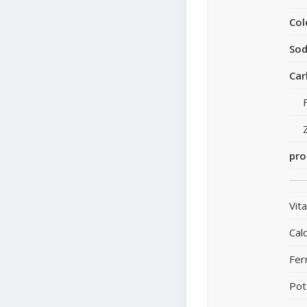
Col
Sod
Car
pro
Vit
Calc
Fer
Pot