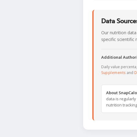
Data Sources
Our nutrition data
specific scientifi
Additional Authori
Daily value percent
Supplements
and
D
About SnapCalo
data is regularl
nutrition trackin