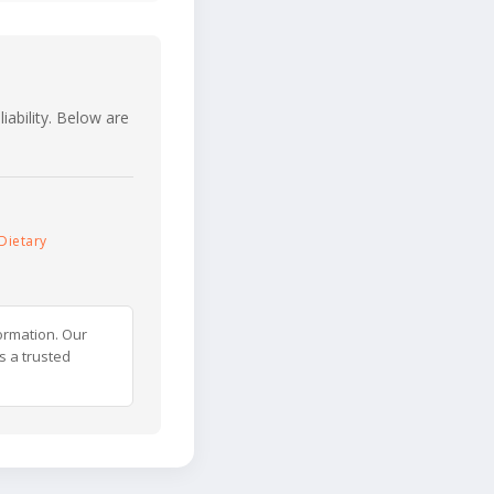
iability. Below are
Dietary
ormation. Our
s a trusted