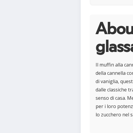
About
glass
Il muffin alla ca
della cannella co
di vaniglia, que
dalle classiche t
senso di casa. M
per i loro potenz
lo zucchero nel s