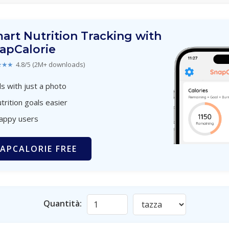
art Nutrition Tracking with
apCalorie
★★★
4.8/5 (2M+ downloads)
s with just a photo
trition goals easier
happy users
APCALORIE FREE
Quantità: