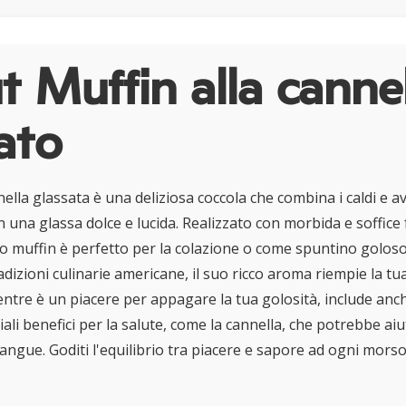
 Muffin alla canne
ato
nnella glassata è una deliziosa coccola che combina i caldi e a
n una glassa dolce e lucida. Realizzato con morbida e soffice
sto muffin è perfetto per la colazione o come spuntino golos
radizioni culinarie americane, il suo ricco aroma riempie la t
entre è un piacere per appagare la tua golosità, include anc
iali benefici per la salute, come la cannella, che potrebbe ai
angue. Goditi l'equilibrio tra piacere e sapore ad ogni morso