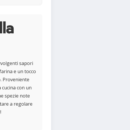
lla
vvolgenti sapori
 farina e un tocco
o. Proveniente
ua cucina con un
he spezie note
utare a regolare
!