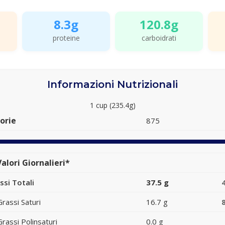
8.3g
120.8g
proteine
carboidrati
Informazioni Nutrizionali
1 cup (235.4g)
orie
875
alori Giornalieri*
ssi Totali
37.5 g
Grassi Saturi
16.7 g
Grassi Polinsaturi
0.0 g