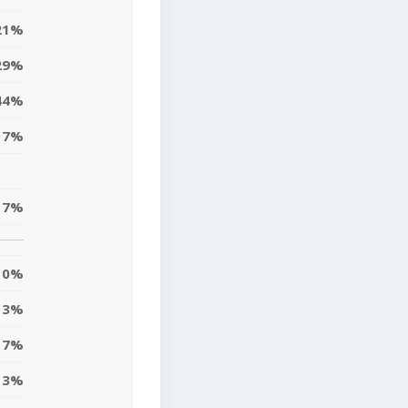
21%
29%
44%
7%
17%
0%
3%
17%
3%