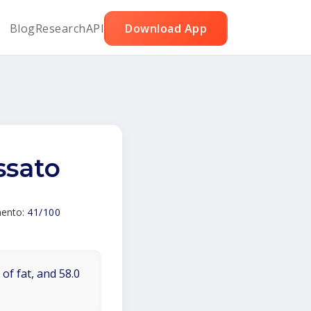
Blog
Research
API
Download App
ssato
mento:
41/100
of fat, and 58.0