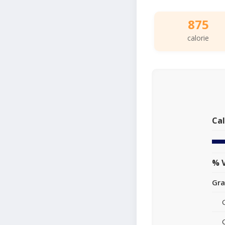
875
calorie
Cal
% V
Gra