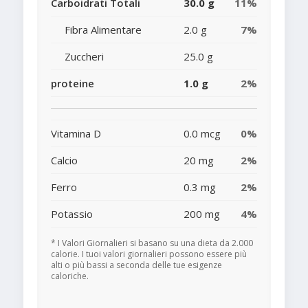
Carboidrati Totali
30.0 g
11%
Fibra Alimentare
2.0 g
7%
Zuccheri
25.0 g
proteine
1.0 g
2%
Vitamina D
0.0 mcg
0%
Calcio
20 mg
2%
Ferro
0.3 mg
2%
Potassio
200 mg
4%
* I Valori Giornalieri si basano su una dieta da 2.000
calorie. I tuoi valori giornalieri possono essere più
alti o più bassi a seconda delle tue esigenze
caloriche.