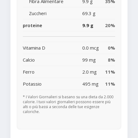
Fibra Alimentare
9.9 g
35%
Zuccheri
69.3 g
proteine
9.9 g
20%
Vitamina D
0.0 mcg
0%
Calcio
99 mg
8%
Ferro
2.0 mg
11%
Potassio
495 mg
11%
* I Valori Giornalieri si basano su una dieta da 2.000
calorie. I tuoi valori giornalieri possono essere più
alti o più bassi a seconda delle tue esigenze
caloriche.