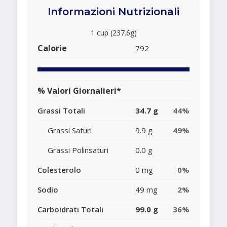
Informazioni Nutrizionali
1 cup (237.6g)
Calorie
792
% Valori Giornalieri*
Grassi Totali
34.7 g
44%
Grassi Saturi
9.9 g
49%
Grassi Polinsaturi
0.0 g
Colesterolo
0 mg
0%
Sodio
49 mg
2%
Carboidrati Totali
99.0 g
36%