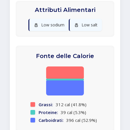
Attributi Alimentari
🧂
🧂
Low sodium
Low salt
Fonte delle Calorie
Grassi:
312 cal (41.8%)
Proteine:
39 cal (5.3%)
Carboidrati:
396 cal (52.9%)