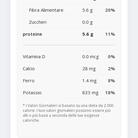
Fibra Alimentare
5.6 g
20%
Zuccheri
0.0 g
proteine
5.6 g
11%
Vitamina D
0.0 mcg
0%
Calcio
28 mg
2%
Ferro
1.4 mg
8%
Potassio
833 mg
18%
* I Valori Giornalieri si basano su una dieta da 2.000
calorie. I tuoi valori giornalieri possono essere più
alti o più bassi a seconda delle tue esigenze
caloriche.