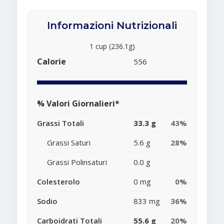
Informazioni Nutrizionali
1 cup (236.1g)
Calorie
556
% Valori Giornalieri*
Grassi Totali
33.3 g
43%
Grassi Saturi
5.6 g
28%
Grassi Polinsaturi
0.0 g
Colesterolo
0 mg
0%
Sodio
833 mg
36%
Carboidrati Totali
55.6 g
20%