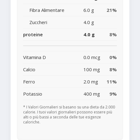
Fibra Alimentare
6.0 g
21%
Zuccheri
4.0 g
proteine
4.0 g
8%
Vitamina D
0.0 mcg
0%
Calcio
100 mg
8%
Ferro
2.0 mg
11%
Potassio
400 mg
9%
* I Valori Giornalieri si basano su una dieta da 2.000
calorie. I tuoi valori giornalieri possono essere più
alti o più bassi a seconda delle tue esigenze
caloriche.