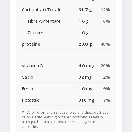
Carboidrati Totali
31.7 g
12%
Fibra Alimentare
1.6 g
6%
Zuccheri
1.6 g
proteine
23.8 g
48%
Vitamina D
4.0 mcg
20%
Calcio
32 mg
2%
Ferro
1.6 mg
9%
Potassio
318 mg
7%
* I Valori Giornalieri si basano su una dieta da 2.000
calorie. I tuoi valori giornalieri possono essere più
alti o più bassi a seconda delle tue esigenze
caloriche.