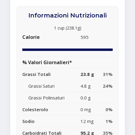
Informazioni Nutrizionali
1 cup (238.1g)
Calorie
595
% Valori Giornalieri*
Grassi Totali
23.8 g
31%
Grassi Saturi
4.8 g
24%
Grassi Polinsaturi
0.0 g
Colesterolo
0 mg
0%
Sodio
12 mg
1%
Carboidrati Totali
95.2 g
35%