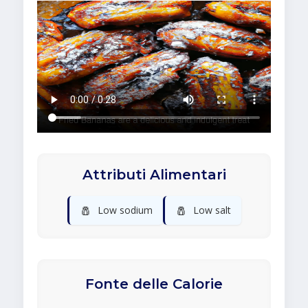
Attributi Alimentari
🧂
🧂
Low sodium
Low salt
Fonte delle Calorie