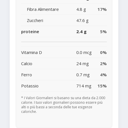
Fibra Alimentare
4.8 g
17%
Zuccheri
47.6 g
proteine
2.4 g
5%
Vitamina D
0.0 mcg
0%
Calcio
24 mg
2%
Ferro
0.7 mg
4%
Potassio
714 mg
15%
* I Valori Giornalieri si basano su una dieta da 2.000
calorie. I tuoi valori giornalieri possono essere più
alti o più bassi a seconda delle tue esigenze
caloriche.