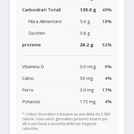
Carboidrati Totali
135.0 g
49%
Fibra Alimentare
5.0 g
18%
Zuccheri
3.8 g
proteine
26.2 g
52%
Vitamina D
0.0 mcg
0%
Calcio
50 mg
4%
Ferro
3.0 mg
17%
Potassio
175 mg
4%
* I Valori Giornalieri si basano su una dieta da 2.000
calorie. I tuoi valori giornalieri possono essere più
alti o più bassi a seconda delle tue esigenze
caloriche.