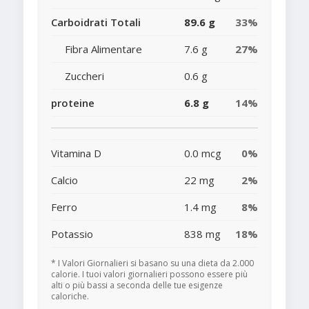
Carboidrati Totali
89.6 g
33%
Fibra Alimentare
7.6 g
27%
Zuccheri
0.6 g
proteine
6.8 g
14%
Vitamina D
0.0 mcg
0%
Calcio
22 mg
2%
Ferro
1.4 mg
8%
Potassio
838 mg
18%
* I Valori Giornalieri si basano su una dieta da 2.000
calorie. I tuoi valori giornalieri possono essere più
alti o più bassi a seconda delle tue esigenze
caloriche.