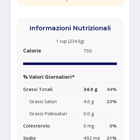
Informazioni Nutrizionali
1 cup (234.0g)
Calorie
730
% Valori Giornalieri*
Grassi Totali
34.0 g
44%
Grassi Saturi
4.6 g
23%
Grassi Polinsaturi
0.0 g
Colesterolo
0 mg
0%
Sodio
492 mg
21%