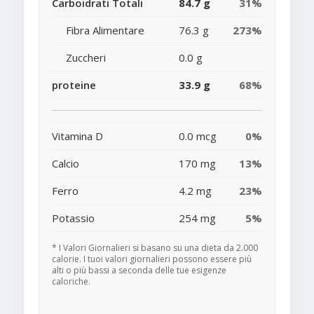
Carboidrati Totali
84.7 g
31%
Fibra Alimentare
76.3 g
273%
Zuccheri
0.0 g
proteine
33.9 g
68%
Vitamina D
0.0 mcg
0%
Calcio
170 mg
13%
Ferro
4.2 mg
23%
Potassio
254 mg
5%
* I Valori Giornalieri si basano su una dieta da 2.000
calorie. I tuoi valori giornalieri possono essere più
alti o più bassi a seconda delle tue esigenze
caloriche.