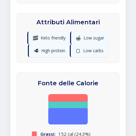
Attributi Alimentari
🥓
🍯
Keto friendly
Low sugar
🥩
🍞
High protein
Low carbs
Fonte delle Calorie
Grassi:
152 cal (24.3%)