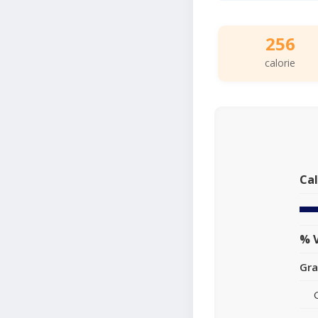
256
calorie
Cal
% V
Gra