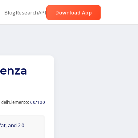
Blog
Research
API
Download App
senza
 dell'Elemento:
60/100
at, and 2.0