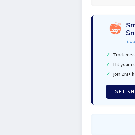
Sm
Sn
★★
✓
Track meal
✓
Hit your nu
✓
Join 2M+ 
GET SN