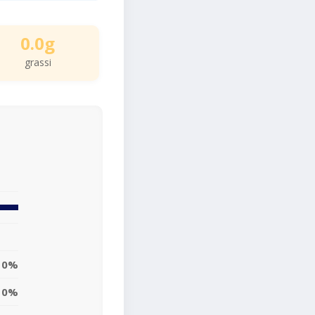
0.0g
grassi
0%
0%