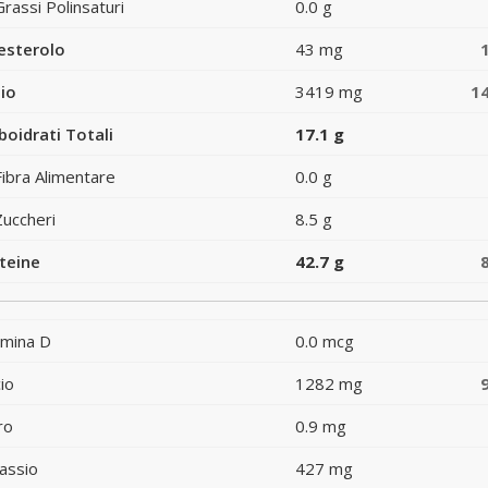
Grassi Polinsaturi
0.0 g
esterolo
43 mg
io
3419 mg
1
boidrati Totali
17.1 g
Fibra Alimentare
0.0 g
Zuccheri
8.5 g
teine
42.7 g
amina D
0.0 mcg
io
1282 mg
ro
0.9 mg
assio
427 mg