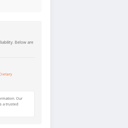
iability. Below are
Dietary
ormation. Our
s a trusted