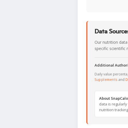
Data Sources
Our nutrition data
specific scientifi
Additional Authori
Daily value percent
Supplements
and
D
About SnapCalo
data is regularl
nutrition trackin