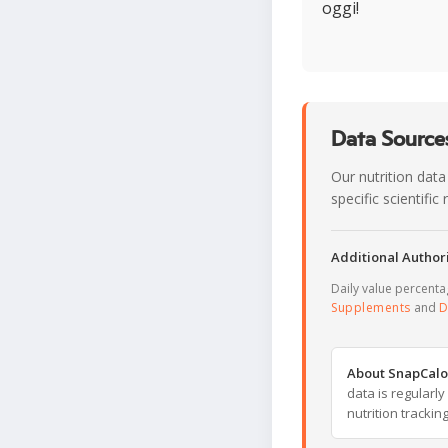
oggi!
Data Sources
Our nutrition data
specific scientifi
Additional Authori
Daily value percent
Supplements
and
D
About SnapCalo
data is regularl
nutrition trackin