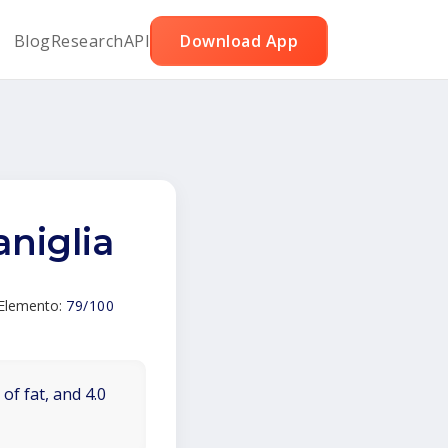
Blog
Research
API
Download App
vaniglia
'Elemento:
79/100
of fat, and 4.0