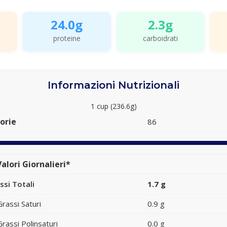
24.0g
2.3g
proteine
carboidrati
Informazioni Nutrizionali
1 cup (236.6g)
orie
86
alori Giornalieri*
ssi Totali
1.7 g
Grassi Saturi
0.9 g
Grassi Polinsaturi
0.0 g