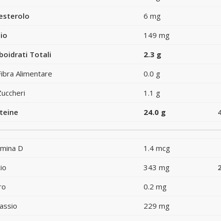
esterolo
6 mg
io
149 mg
boidrati Totali
2.3 g
Fibra Alimentare
0.0 g
Zuccheri
1.1 g
teine
24.0 g
amina D
1.4 mcg
io
343 mg
ro
0.2 mg
assio
229 mg