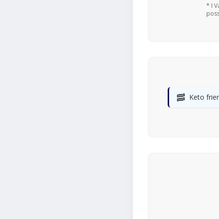
* I 
poss
🥓
Keto frie