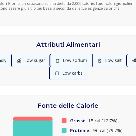
Valori Giornalieri si basano su una dieta da 2.000 calorie. I tuoi valori giornalieri
ono essere più alti o più bassi a seconda delle tue esigenze caloriche.
Attributi Alimentari
🍯
🧂
🧂

ndly
Low sugar
Low sodium
Low salt
🍞
Low carbs
Fonte delle Calorie
Grassi:
15 cal (12.7%)
Proteine:
96 cal (79.7%)