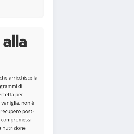
 alla
che arricchisce la
0 grammi di
erfetta per
i vaniglia, non è
l recupero post-
za compromessi
ua nutrizione