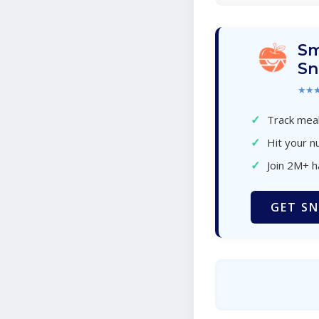
Sm
Sn
★★
✓
Track meal
✓
Hit your nu
✓
Join 2M+ 
GET SN