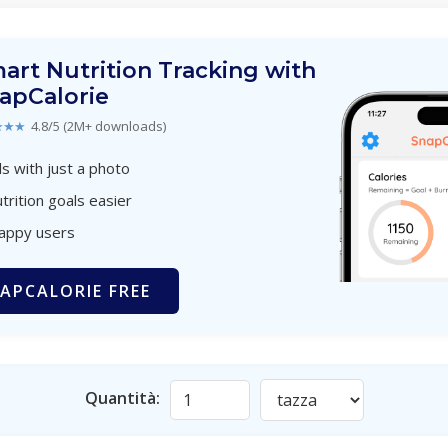
art Nutrition Tracking with
apCalorie
★★★
4.8/5 (2M+ downloads)
s with just a photo
trition goals easier
happy users
APCALORIE FREE
Quantità: