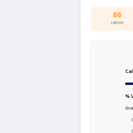
86
calorie
Cal
% V
Gra