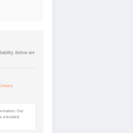
iability. Below are
Dietary
ormation. Our
s a trusted