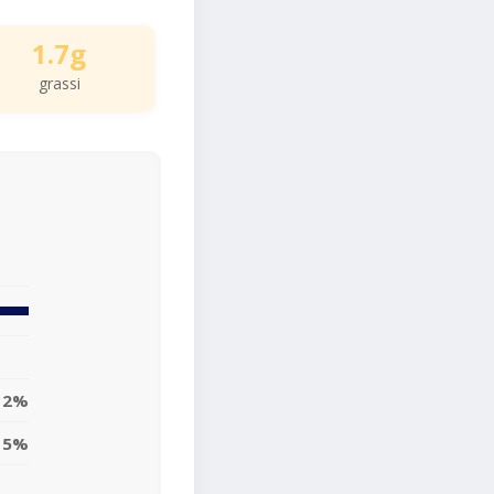
1.7g
grassi
2%
5%