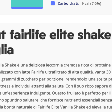
Carboidrati:
9 cal (7.6%)
 fairlife elite shake
lia
nilla Shake è una deliziosa leccornia cremosa ricca di proteine 
izzato con latte Fairlife ultrafiltrato di alta qualità, vanta 3
2 grammi di zucchero per porzione, rendendolo una scelta p
tness e individui attenti alla salute. Con il suo ricco sapore d
è un'esperienza indulgente. Questo frullato è perfetto per i
o spuntino salutare, che fornisce nutrienti essenziali sen
 la bontà naturale di Fairlife Elite Vanilla Shake ed eleva la t