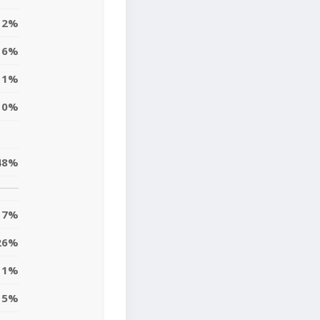
2%
6%
1%
0%
48%
7%
26%
1%
5%