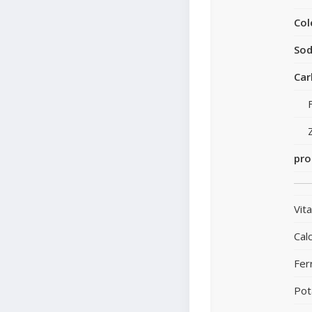
Col
Sod
Car
pro
Vit
Calc
Fer
Pot