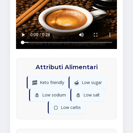
Attributi Alimentari
🥓
🍯
Keto friendly
Low sugar
🧂
🧂
Low sodium
Low salt
🍞
Low carbs