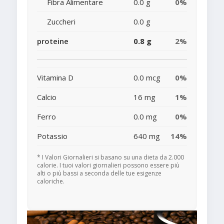
Fibra Alimentare
0.0 g
0%
Zuccheri
0.0 g
proteine
0.8 g
2%
Vitamina D
0.0 mcg
0%
Calcio
16 mg
1%
Ferro
0.0 mg
0%
Potassio
640 mg
14%
* I Valori Giornalieri si basano su una dieta da 2.000
calorie. I tuoi valori giornalieri possono essere più
alti o più bassi a seconda delle tue esigenze
caloriche.