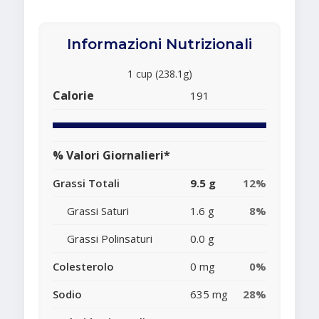
Informazioni Nutrizionali
1 cup (238.1g)
Calorie
191
% Valori Giornalieri*
Grassi Totali
9.5 g
12%
Grassi Saturi
1.6 g
8%
Grassi Polinsaturi
0.0 g
Colesterolo
0 mg
0%
Sodio
635 mg
28%