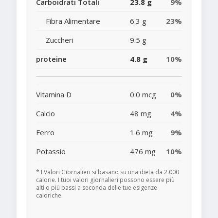
Carboidrati Totali
23.8 g
9%
Fibra Alimentare
6.3 g
23%
Zuccheri
9.5 g
proteine
4.8 g
10%
Vitamina D
0.0 mcg
0%
Calcio
48 mg
4%
Ferro
1.6 mg
9%
Potassio
476 mg
10%
* I Valori Giornalieri si basano su una dieta da 2.000
calorie. I tuoi valori giornalieri possono essere più
alti o più bassi a seconda delle tue esigenze
caloriche.