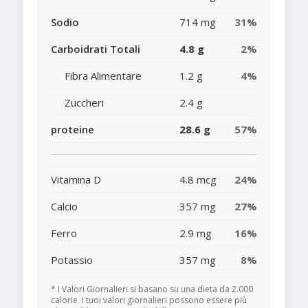
Sodio
714 mg
31%
Carboidrati Totali
4.8 g
2%
Fibra Alimentare
1.2 g
4%
Zuccheri
2.4 g
proteine
28.6 g
57%
Vitamina D
4.8 mcg
24%
Calcio
357 mg
27%
Ferro
2.9 mg
16%
Potassio
357 mg
8%
* I Valori Giornalieri si basano su una dieta da 2.000
calorie. I tuoi valori giornalieri possono essere più