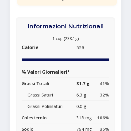
Informazioni Nutrizionali
1 cup (238.1g)
Calorie
556
% Valori Giornalieri*
Grassi Totali
31.7 g
41%
Grassi Saturi
6.3 g
32%
Grassi Polinsaturi
0.0 g
Colesterolo
318 mg
106%
Sodio
794 mg
35%