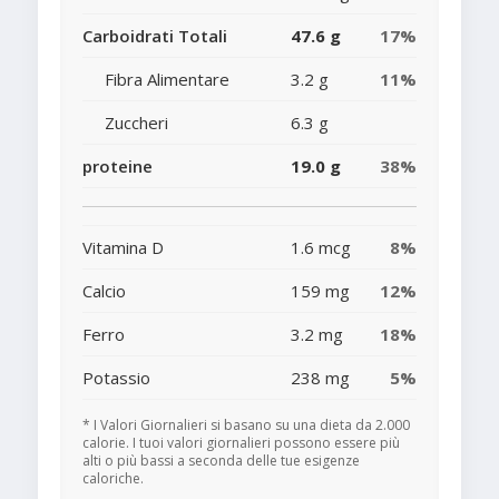
Carboidrati Totali
47.6 g
17%
Fibra Alimentare
3.2 g
11%
Zuccheri
6.3 g
proteine
19.0 g
38%
Vitamina D
1.6 mcg
8%
Calcio
159 mg
12%
Ferro
3.2 mg
18%
Potassio
238 mg
5%
* I Valori Giornalieri si basano su una dieta da 2.000
calorie. I tuoi valori giornalieri possono essere più
alti o più bassi a seconda delle tue esigenze
caloriche.