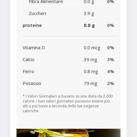
Fibra Alimentare
0.0 g
0%
Zuccheri
3.9 g
proteine
0.0 g
0%
Vitamina D
0.0 mcg
0%
Calcio
39 mg
3%
Ferro
0.8 mg
4%
Potassio
79 mg
2%
* I Valori Giornalieri si basano su una dieta da 2.000
calorie. I tuoi valori giornalieri possono essere più
alti o più bassi a seconda delle tue esigenze
caloriche.