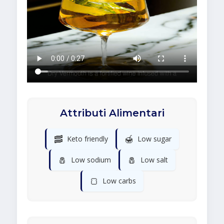
Attributi Alimentari
🥓
🍯
Keto friendly
Low sugar
🧂
🧂
Low sodium
Low salt
🍞
Low carbs