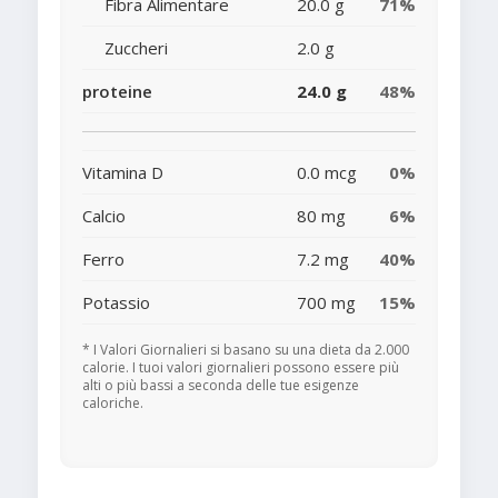
Fibra Alimentare
20.0 g
71%
Zuccheri
2.0 g
proteine
24.0 g
48%
Vitamina D
0.0 mcg
0%
Calcio
80 mg
6%
Ferro
7.2 mg
40%
Potassio
700 mg
15%
* I Valori Giornalieri si basano su una dieta da 2.000
calorie. I tuoi valori giornalieri possono essere più
alti o più bassi a seconda delle tue esigenze
caloriche.