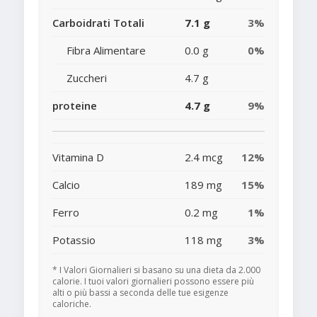
Carboidrati Totali
7.1 g
3%
Fibra Alimentare
0.0 g
0%
Zuccheri
4.7 g
proteine
4.7 g
9%
Vitamina D
2.4 mcg
12%
Calcio
189 mg
15%
Ferro
0.2 mg
1%
Potassio
118 mg
3%
* I Valori Giornalieri si basano su una dieta da 2.000
calorie. I tuoi valori giornalieri possono essere più
alti o più bassi a seconda delle tue esigenze
caloriche.