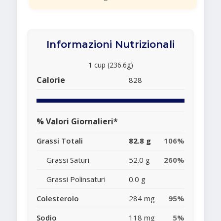
Informazioni Nutrizionali
1 cup (236.6g)
Calorie
828
% Valori Giornalieri*
Grassi Totali
82.8 g
106%
Grassi Saturi
52.0 g
260%
Grassi Polinsaturi
0.0 g
Colesterolo
284 mg
95%
Sodio
118 mg
5%