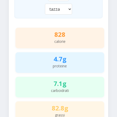
828
calorie
4.7g
proteine
7.1g
carboidrati
82.8g
grassi