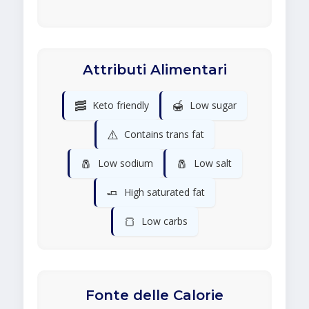
Attributi Alimentari
🥓
🍯
Keto friendly
Low sugar
⚠️
Contains trans fat
🧂
🧂
Low sodium
Low salt
🧈
High saturated fat
🍞
Low carbs
Fonte delle Calorie