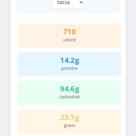
710
calorie
14.2g
proteine
94.6g
carboidrati
23.7g
grassi