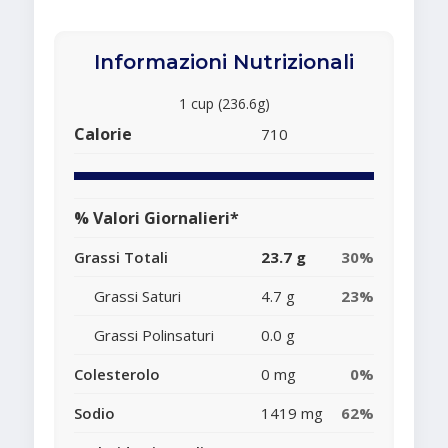
Informazioni Nutrizionali
1 cup (236.6g)
Calorie
710
% Valori Giornalieri*
Grassi Totali
23.7 g
30%
Grassi Saturi
4.7 g
23%
Grassi Polinsaturi
0.0 g
Colesterolo
0 mg
0%
Sodio
1419 mg
62%