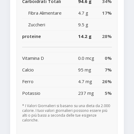
Carboidrati Totali
94.6 g
34%
Fibra Alimentare
4.7 g
17%
Zuccheri
9.5 g
proteine
14.2 g
28%
Vitamina D
0.0 mcg
0%
Calcio
95 mg
7%
Ferro
4.7 mg
26%
Potassio
237 mg
5%
* I Valori Giornalieri si basano su una dieta da 2.000
calorie. I tuoi valori giornalieri possono essere più
alti o più bassi a seconda delle tue esigenze
caloriche.