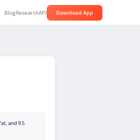
Blog
Research
API
Download App
at, and 9.5