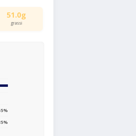
51.0g
grassi
65%
85%