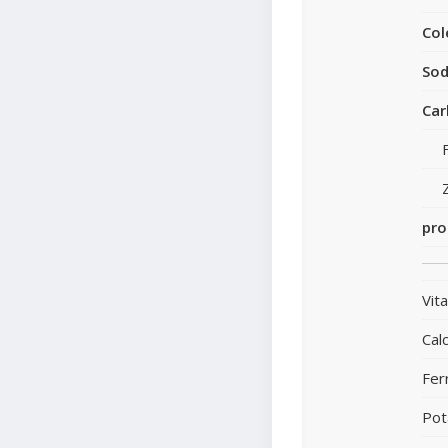
Col
Sod
Car
pro
Vit
Calc
Fer
Pot