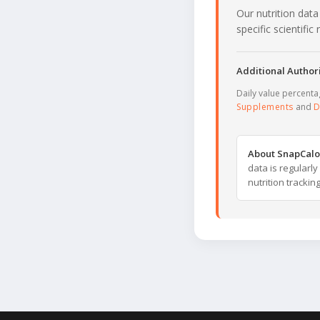
Our nutrition data
specific scientifi
Additional Authori
Daily value percent
Supplements
and
D
About SnapCalo
data is regularl
nutrition trackin