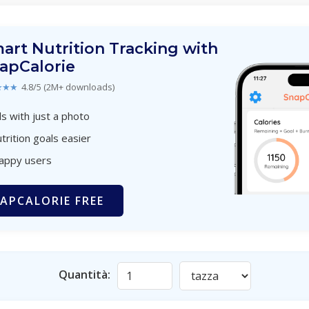
art Nutrition Tracking with
apCalorie
★★★
4.8/5 (2M+ downloads)
s with just a photo
trition goals easier
happy users
APCALORIE FREE
Quantità: