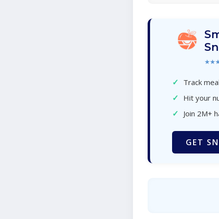
Sm
Sn
★★
✓
Track meal
✓
Hit your nu
✓
Join 2M+ 
GET SN