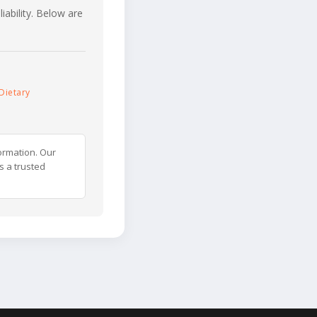
iability. Below are
Dietary
ormation. Our
s a trusted