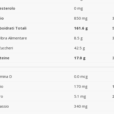
esterolo
0 mg
io
850 mg
boidrati Totali
161.6 g
Fibra Alimentare
8.5 g
Zuccheri
42.5 g
teine
17.0 g
amina D
0.0 mcg
io
170 mg
ro
5.1 mg
assio
340 mg