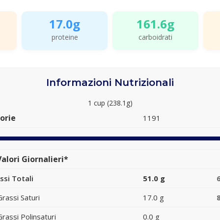
17.0g
161.6g
proteine
carboidrati
Informazioni Nutrizionali
1 cup (238.1g)
orie
1191
alori Giornalieri*
ssi Totali
51.0 g
Grassi Saturi
17.0 g
Grassi Polinsaturi
0.0 g