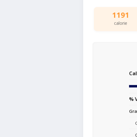
1191
calorie
Cal
% V
Gra