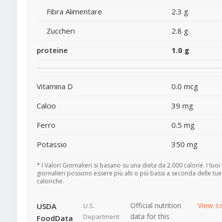
Fibra Alimentare
2.3 g
Zuccheri
2.8 g
proteine
1.0 g
Vitamina D
0.0 mcg
Calcio
39 mg
Ferro
0.5 mg
Potassio
350 mg
* I Valori Giornalieri si basano su una dieta da 2.000 calorie. I tuoi 
giornalieri possono essere più alti o più bassi a seconda delle tu
caloriche.
Official nutrition
View s
USDA
U.S.
data for this
Department
FoodData