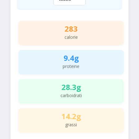
283
calorie
9.4g
proteine
28.3g
carboidrati
14.2g
grassi