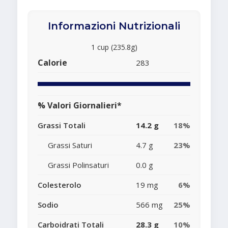
Informazioni Nutrizionali
1 cup (235.8g)
Calorie
283
% Valori Giornalieri*
Grassi Totali
14.2 g
18%
Grassi Saturi
4.7 g
23%
Grassi Polinsaturi
0.0 g
Colesterolo
19 mg
6%
Sodio
566 mg
25%
Carboidrati Totali
28.3 g
10%