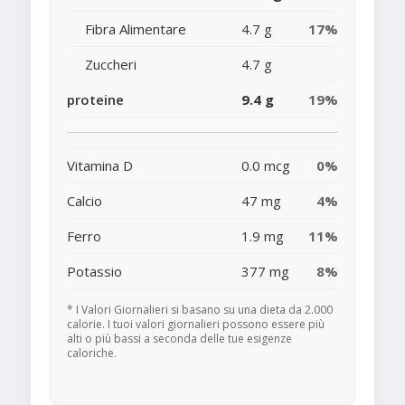
Fibra Alimentare
4.7 g
17%
Zuccheri
4.7 g
proteine
9.4 g
19%
Vitamina D
0.0 mcg
0%
Calcio
47 mg
4%
Ferro
1.9 mg
11%
Potassio
377 mg
8%
* I Valori Giornalieri si basano su una dieta da 2.000
calorie. I tuoi valori giornalieri possono essere più
alti o più bassi a seconda delle tue esigenze
caloriche.