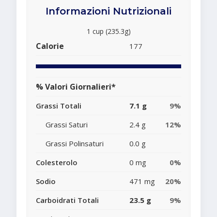
Informazioni Nutrizionali
1 cup (235.3g)
Calorie
177
% Valori Giornalieri*
Grassi Totali
7.1 g
9%
Grassi Saturi
2.4 g
12%
Grassi Polinsaturi
0.0 g
Colesterolo
0 mg
0%
Sodio
471 mg
20%
Carboidrati Totali
23.5 g
9%