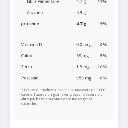
Fibra Alimentare
4.7 g
17%
Zuccheri
5.9 g
proteine
4.7 g
9%
Vitamina D
0.0 mcg
0%
Calcio
59 mg
5%
Ferro
1.8 mg
10%
Potassio
353 mg
8%
* I Valori Giornalieri si basano su una dieta da 2.000
calorie. I tuoi valori giornalieri possono essere più
alti o più bassi a seconda delle tue esigenze
caloriche.