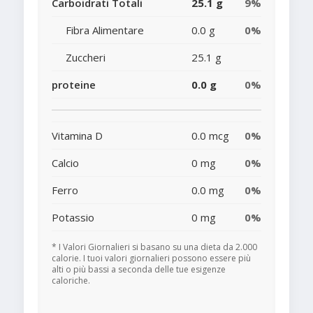
Carboidrati Totali
25.1 g
9%
Fibra Alimentare
0.0 g
0%
Zuccheri
25.1 g
proteine
0.0 g
0%
Vitamina D
0.0 mcg
0%
Calcio
0 mg
0%
Ferro
0.0 mg
0%
Potassio
0 mg
0%
* I Valori Giornalieri si basano su una dieta da 2.000
calorie. I tuoi valori giornalieri possono essere più
alti o più bassi a seconda delle tue esigenze
caloriche.