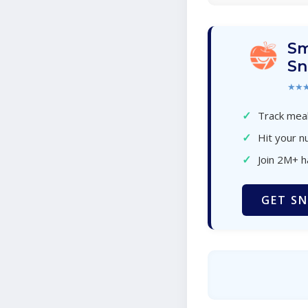
Sm
Sn
★★
✓
Track meal
✓
Hit your nu
✓
Join 2M+ 
GET SN