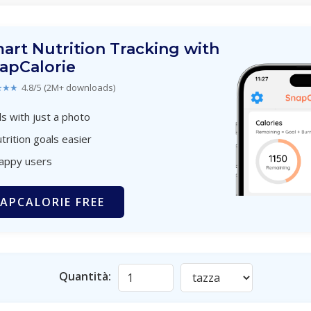
art Nutrition Tracking with
apCalorie
★★★
4.8/5 (2M+ downloads)
s with just a photo
trition goals easier
happy users
APCALORIE FREE
Quantità: