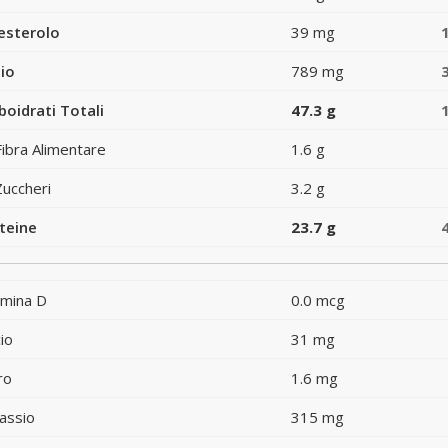
esterolo
39 mg
io
789 mg
boidrati Totali
47.3 g
Fibra Alimentare
1.6 g
Zuccheri
3.2 g
teine
23.7 g
amina D
0.0 mcg
io
31 mg
ro
1.6 mg
assio
315 mg