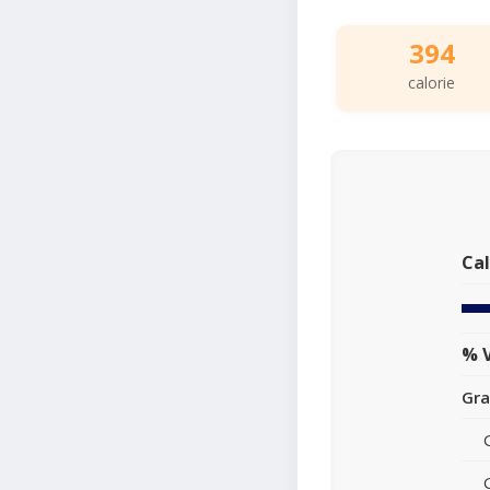
394
calorie
Cal
% V
Gra