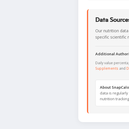
Data Sources
Our nutrition data
specific scientifi
Additional Authori
Daily value percent
Supplements
and
D
About SnapCalo
data is regularl
nutrition trackin