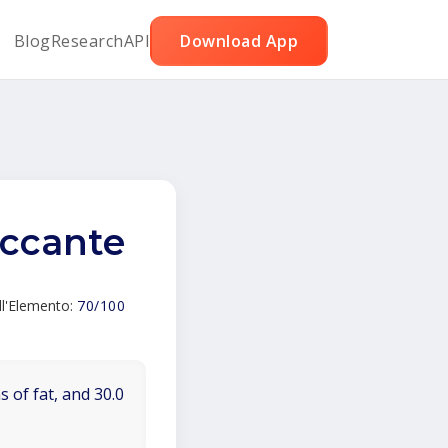
Blog
Research
API
Download App
iccante
ll'Elemento:
70/100
 of fat, and 30.0