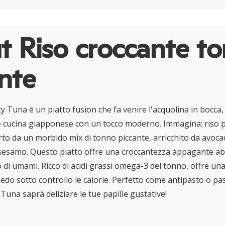
t Riso croccante t
nte
icy Tuna è un piatto fusion che fa venire l'acquolina in bocca
le cucina giapponese con un tocco moderno. Immagina: riso 
rto da un morbido mix di tonno piccante, arricchito da avoc
di sesamo. Questo piatto offre una croccantezza appagante a
 di umami. Ricco di acidi grassi omega-3 del tonno, offre un
do sotto controllo le calorie. Perfetto come antipasto o pas
 Tuna saprà deliziare le tue papille gustative!