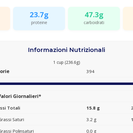
23.7g
47.3g
proteine
carboidrati
Informazioni Nutrizionali
1 cup (236.6g)
orie
394
alori Giornalieri*
ssi Totali
15.8 g
Grassi Saturi
3.2 g
Grassi Polinsaturi
0.0 g