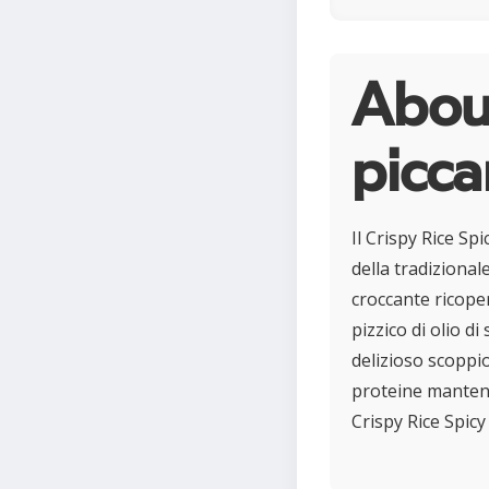
Abou
picca
Il Crispy Rice Sp
della tradiziona
croccante ricope
pizzico di olio 
delizioso scoppio
proteine mantene
Crispy Rice Spicy