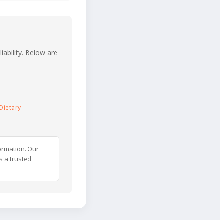
iability. Below are
Dietary
ormation. Our
s a trusted