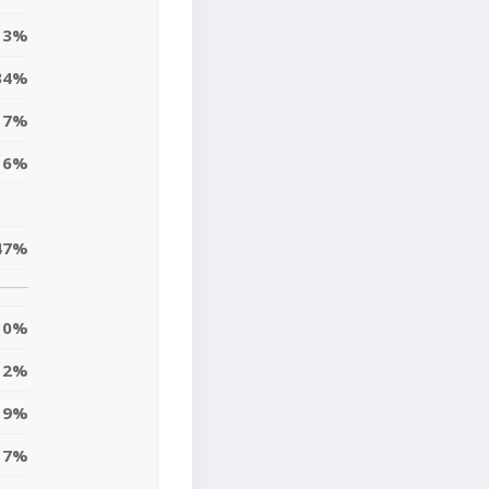
13%
34%
17%
6%
47%
0%
2%
9%
7%