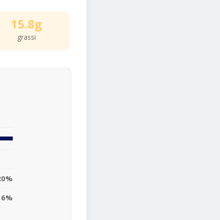
15.8g
grassi
20%
16%