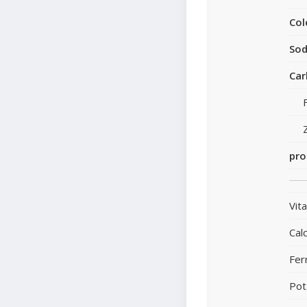
Col
Sod
Car
pro
Vit
Calc
Fer
Pot