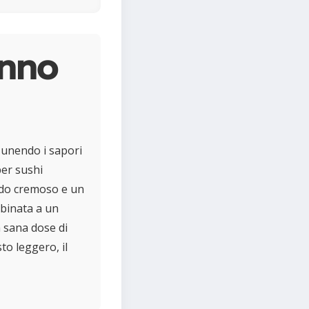
onno
, unendo i sapori
per sushi
ado cremoso e un
bbinata a un
a sana dose di
to leggero, il