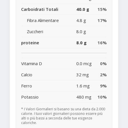
Carboidrati Totali
40.0 g
15%
Fibra Alimentare
4.8 g
17%
Zuccheri
8.0 g
proteine
8.0 g
16%
Vitamina D
0.0 mcg
0%
Calcio
32 mg
2%
Ferro
1.6 mg
9%
Potassio
480 mg
10%
* I Valori Giornalieri si basano su una dieta da 2.000
calorie. I tuoi valori giornalieri possono essere più
alti o più bassi a seconda delle tue esigenze
caloriche.