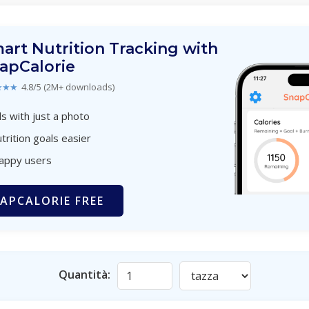
art Nutrition Tracking with
apCalorie
★★★
4.8/5 (2M+ downloads)
s with just a photo
trition goals easier
happy users
APCALORIE FREE
Quantità: