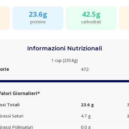
23.6g
42.5g
proteine
carboidrati
Informazioni Nutrizionali
1 cup (235.8g)
orie
472
alori Giornalieri*
ssi Totali
23.6 g
Grassi Saturi
4.7 g
Grassi Polinsaturi
0.0 g