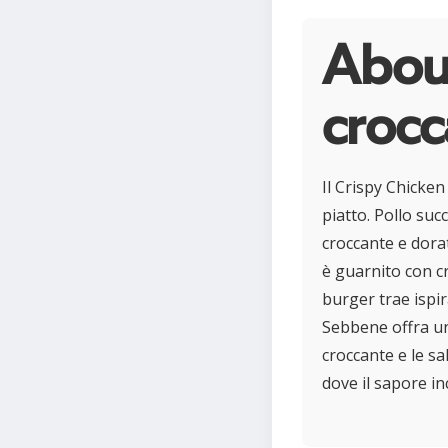
About
crocc
Il Crispy Chicken
piatto. Pollo su
croccante e dorat
è guarnito con c
burger trae ispi
Sebbene offra un
croccante e le s
dove il sapore inc