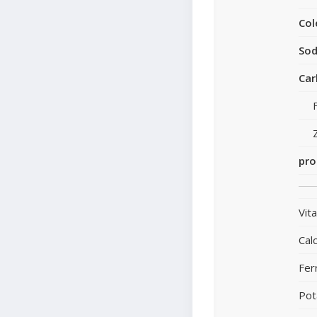
Col
Sod
Car
pro
Vit
Calc
Fer
Pot