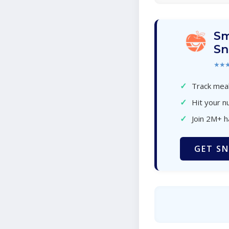
Sm
Sn
★★
✓
Track meal
✓
Hit your nu
✓
Join 2M+ 
GET SN