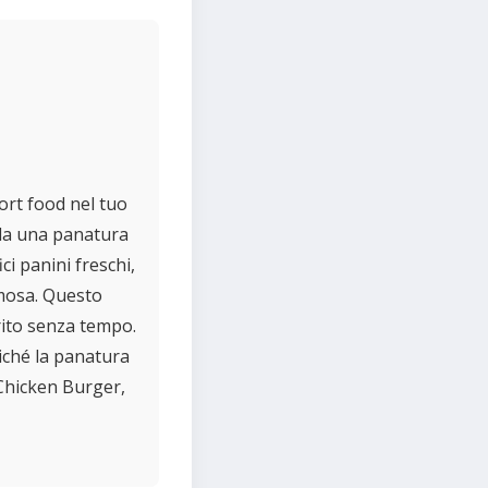
ort food nel tuo
 da una panatura
ci panini freschi,
emosa. Questo
rito senza tempo.
iché la panatura
 Chicken Burger,