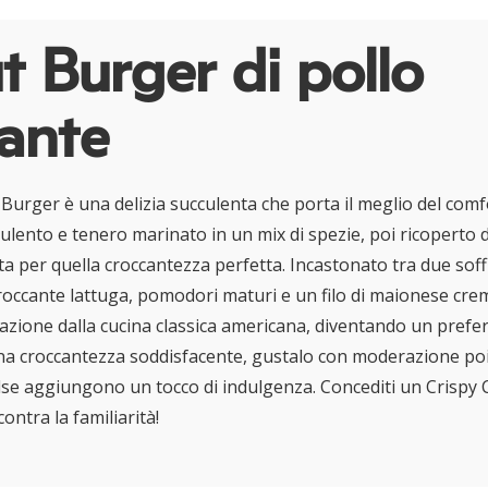
 Burger di pollo
ante
 Burger è una delizia succulenta che porta il meglio del comf
cculento e tenero marinato in un mix di spezie, poi ricoperto
a per quella croccantezza perfetta. Incastonato tra due soffi
roccante lattuga, pomodori maturi e un filo di maionese cr
razione dalla cucina classica americana, diventando un prefe
a croccantezza soddisfacente, gustalo con moderazione po
alse aggiungono un tocco di indulgenza. Concediti un Crispy
ontra la familiarità!