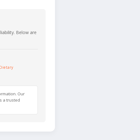
iability. Below are
Dietary
ormation. Our
s a trusted