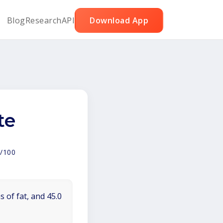
Blog
Research
API
Download App
te
/100
 of fat, and 45.0