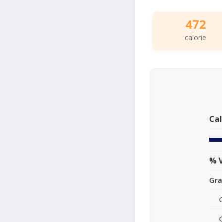
472
calorie
Cal
% V
Gra