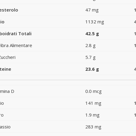
esterolo
47 mg
io
1132 mg
boidrati Totali
42.5 g
Fibra Alimentare
2.8 g
Zuccheri
5.7 g
teine
23.6 g
amina D
0.0 mcg
io
141 mg
ro
1.9 mg
assio
283 mg