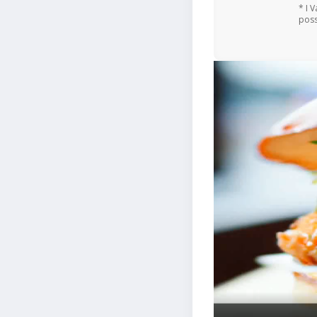
* I 
poss