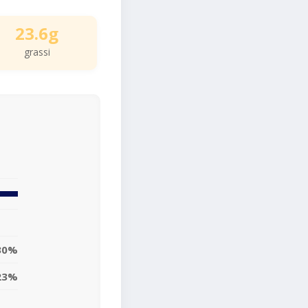
23.6g
grassi
30%
23%