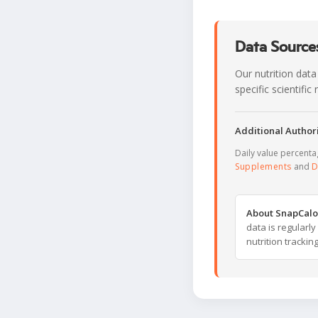
Data Sources
Our nutrition data
specific scientifi
Additional Authori
Daily value percent
Supplements
and
D
About SnapCalo
data is regularl
nutrition trackin