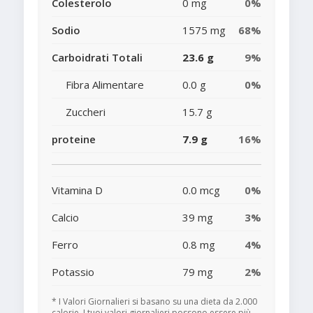
Colesterolo
0 mg
0%
Sodio
1575 mg
68%
Carboidrati Totali
23.6 g
9%
Fibra Alimentare
0.0 g
0%
Zuccheri
15.7 g
proteine
7.9 g
16%
Vitamina D
0.0 mcg
0%
Calcio
39 mg
3%
Ferro
0.8 mg
4%
Potassio
79 mg
2%
* I Valori Giornalieri si basano su una dieta da 2.000
calorie. I tuoi valori giornalieri possono essere più