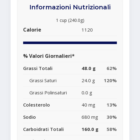
Informazioni Nutrizionali
1 cup (240.0g)
Calorie
1120
% Valori Giornalieri*
Grassi Totali
48.0 g
62%
Grassi Saturi
24.0 g
120%
Grassi Polinsaturi
0.0 g
Colesterolo
40 mg
13%
Sodio
680 mg
30%
Carboidrati Totali
160.0 g
58%