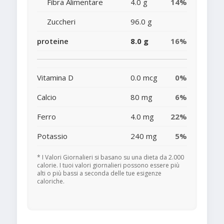
Fibra Alimentare
4.0 g
14%
Zuccheri
96.0 g
proteine
8.0 g
16%
Vitamina D
0.0 mcg
0%
Calcio
80 mg
6%
Ferro
4.0 mg
22%
Potassio
240 mg
5%
* I Valori Giornalieri si basano su una dieta da 2.000
calorie. I tuoi valori giornalieri possono essere più
alti o più bassi a seconda delle tue esigenze
caloriche.