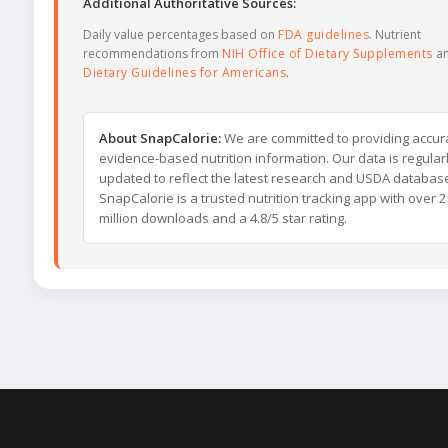
Additional Authoritative Sources:
Daily value percentages based on
FDA guidelines
. Nutrient
recommendations from
NIH Office of Dietary Supplements
a
Dietary Guidelines for Americans
.
About SnapCalorie:
We are committed to providing accur
evidence-based nutrition information. Our data is regular
updated to reflect the latest research and USDA databas
SnapCalorie is a trusted nutrition tracking app with over 2
million downloads and a 4.8/5 star rating.