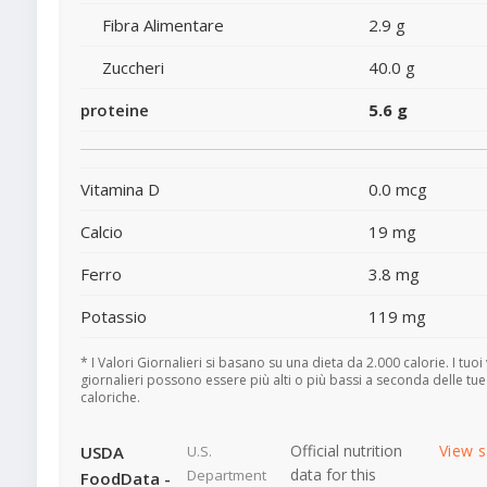
Fibra Alimentare
2.9 g
Zuccheri
40.0 g
proteine
5.6 g
Vitamina D
0.0 mcg
Calcio
19 mg
Ferro
3.8 mg
Potassio
119 mg
* I Valori Giornalieri si basano su una dieta da 2.000 calorie. I tuoi 
giornalieri possono essere più alti o più bassi a seconda delle tu
caloriche.
Official nutrition
View 
USDA
U.S.
data for this
Department
FoodData -