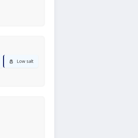
🧂
Low salt