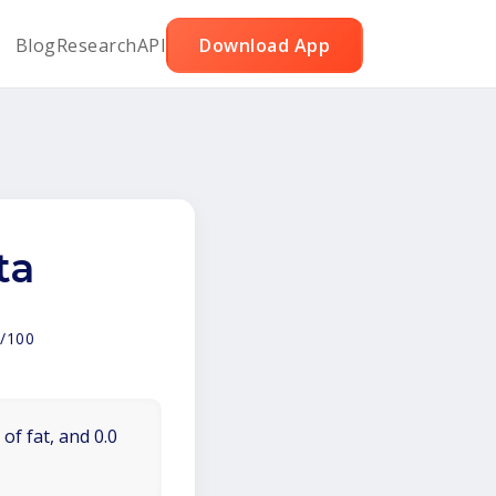
Blog
Research
API
Download App
ta
/100
of fat, and 0.0