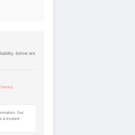
iability. Below are
Dietary
ormation. Our
s a trusted