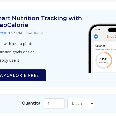
art Nutrition Tracking with
apCalorie
★★★
4.8/5 (2M+ downloads)
s with just a photo
trition goals easier
happy users
APCALORIE FREE
Quantità: