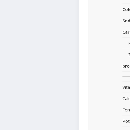
Col
Sod
Car
pro
Vit
Calc
Fer
Pot