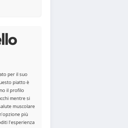
llo
ato per il suo
uesto piatto è
 il profilo
ucchi mentre si
 salute muscolare
n'opzione più
diti l'esperienza