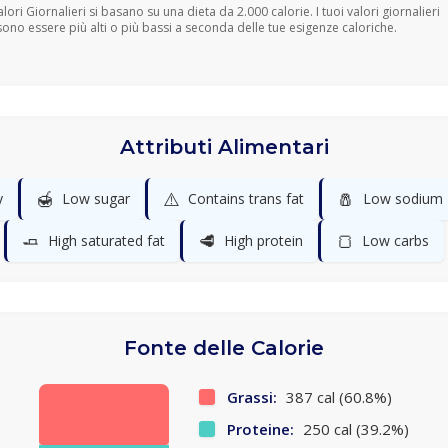
Valori Giornalieri si basano su una dieta da 2.000 calorie. I tuoi valori giornalieri
ono essere più alti o più bassi a seconda delle tue esigenze caloriche.
Attributi Alimentari
🍯
⚠️
🧂
y
Low sugar
Contains trans fat
Low sodium
🧈
🥩
🍞
High saturated fat
High protein
Low carbs
Fonte delle Calorie
Grassi:
387 cal (60.8%)
Proteine:
250 cal (39.2%)