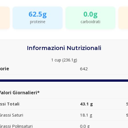
62.5g
0.0g
proteine
carboidrati
Informazioni Nutrizionali
1 cup (236.1g)
orie
642
alori Giornalieri*
ssi Totali
43.1 g
Grassi Saturi
18.1 g
Grassi Polinsaturi
0.0 g