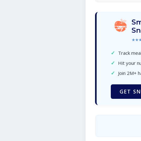
Sm
Sn
★★
✓
Track meal
✓
Hit your nu
✓
Join 2M+ 
GET SN