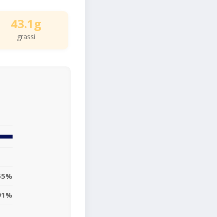
43.1g
grassi
55%
91%