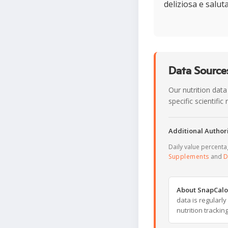
deliziosa e salut
Data Sources
Our nutrition data
specific scientifi
Additional Authori
Daily value percent
Supplements
and
D
About SnapCalo
data is regularl
nutrition trackin