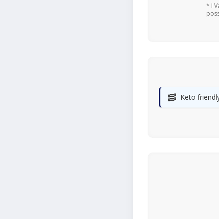
* I 
poss
🥓
Keto friendl