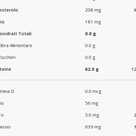
esterolo
208 mg
io
181 mg
boidrati Totali
0.0 g
Fibra Alimentare
0.0 g
Zuccheri
0.0 g
teine
62.5 g
1
amina D
0.0 mcg
io
56 mg
ro
5.0 mg
assio
639 mg