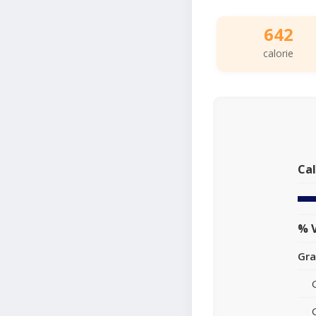
642
calorie
Cal
% V
Gra