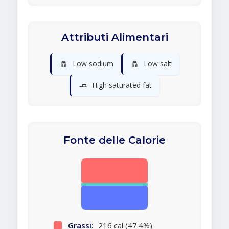
Attributi Alimentari
🧂
🧂
Low sodium
Low salt
🧈
High saturated fat
Fonte delle Calorie
Grassi:
216 cal (47.4%)