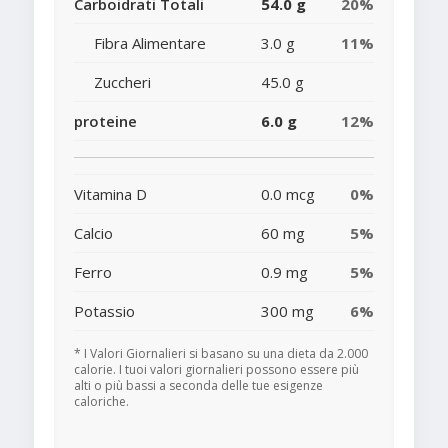
Carboidrati Totali
54.0 g
20%
Fibra Alimentare
3.0 g
11%
Zuccheri
45.0 g
proteine
6.0 g
12%
Vitamina D
0.0 mcg
0%
Calcio
60 mg
5%
Ferro
0.9 mg
5%
Potassio
300 mg
6%
* I Valori Giornalieri si basano su una dieta da 2.000
calorie. I tuoi valori giornalieri possono essere più
alti o più bassi a seconda delle tue esigenze
caloriche.