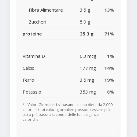
Fibra Alimentare
3.5 g
13%
Zuccheri
5.9 g
proteine
35.3 g
71%
Vitamina D
0.3 mcg
1%
Calcio
177 mg
14%
Ferro
3.5 mg
19%
Potassio
353 mg
8%
* I Valori Giornalieri si basano su una dieta da 2.000
calorie. I tuoi valori giornalieri possono essere più
alti o più bassi a seconda delle tue esigenze
caloriche.