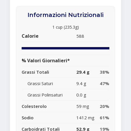
Informazioni Nutrizionali
1 cup (235.3g)
Calorie
588
% Valori Giornalieri*
Grassi Totali
29.4 g
38%
Grassi Saturi
9.4 g
47%
Grassi Polinsaturi
0.0 g
Colesterolo
59 mg
20%
Sodio
1412 mg
61%
Carboidrati Totali
52.9 g
19%