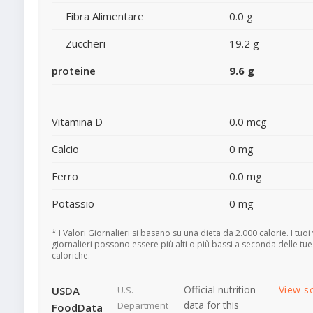
Fibra Alimentare
0.0 g
Zuccheri
19.2 g
proteine
9.6 g
Vitamina D
0.0 mcg
Calcio
0 mg
Ferro
0.0 mg
Potassio
0 mg
* I Valori Giornalieri si basano su una dieta da 2.000 calorie. I tuoi 
giornalieri possono essere più alti o più bassi a seconda delle tu
caloriche.
Official nutrition
View s
USDA
U.S.
data for this
Department
FoodData