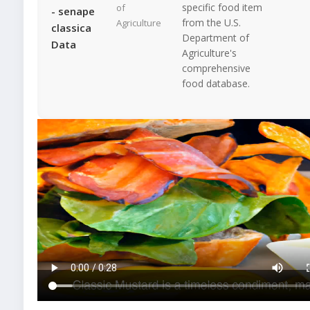
specific food item
of
- senape
from the U.S.
Agriculture
classica
Department of
Data
Agriculture's
comprehensive
food database.