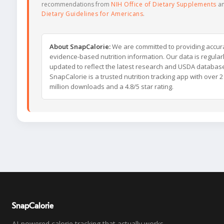
recommendations from
NIH Office of Dietary Supplements
a
Dietary Guidelines for Americans
.
About SnapCalorie:
We are committed to providing accur
evidence-based nutrition information. Our data is regular
updated to reflect the latest research and USDA databas
SnapCalorie is a trusted nutrition tracking app with over 2
million downloads and a 4.8/5 star rating.
SnapCalorie
AI-powered calorie tracking that actually works.