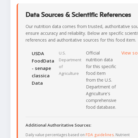
Data Sources & Scientific References
Our nutrition data comes from trusted, authoritative so
ensure accuracy and reliability. Below are specific scienti
references and authoritative sources for this food item.
Official
View s
USDA
U.S.
nutrition data
Department
FoodData
for this specific
of
- senape
food item
Agriculture
classica
from the U.S.
Data
Department of
Agriculture's
comprehensive
food database.
Additional Authoritative Sources:
Daily value percentages based on
FDA guidelines
. Nutrient