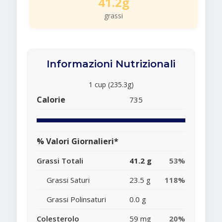
41.2g
grassi
Informazioni Nutrizionali
1 cup (235.3g)
Calorie
735
% Valori Giornalieri*
Grassi Totali
41.2 g
53%
Grassi Saturi
23.5 g
118%
Grassi Polinsaturi
0.0 g
Colesterolo
59 mg
20%