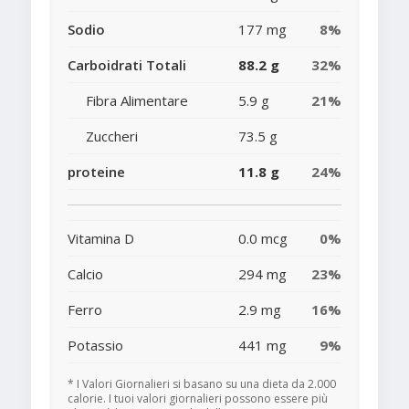
Sodio
177 mg
8%
Carboidrati Totali
88.2 g
32%
Fibra Alimentare
5.9 g
21%
Zuccheri
73.5 g
proteine
11.8 g
24%
Vitamina D
0.0 mcg
0%
Calcio
294 mg
23%
Ferro
2.9 mg
16%
Potassio
441 mg
9%
* I Valori Giornalieri si basano su una dieta da 2.000
calorie. I tuoi valori giornalieri possono essere più