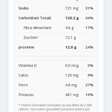
Sodio
721 mg
31%
Carboidrati Totali
120.2 g
44%
Fibra Alimentare
4.8 g
17%
Zuccheri
72.1 g
proteine
12.0 g
24%
Vitamina D
0.0 mcg
0%
Calcio
120 mg
9%
Ferro
4.8 mg
27%
Potassio
481 mg
10%
* I Valori Giornalieri si basano su una dieta da 2.000
calorie. I tuoi valori giornalieri possono essere più