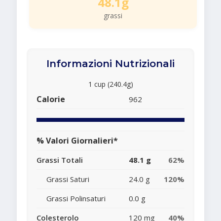
48.1g
grassi
Informazioni Nutrizionali
1 cup (240.4g)
Calorie
962
% Valori Giornalieri*
Grassi Totali
48.1 g
62%
Grassi Saturi
24.0 g
120%
Grassi Polinsaturi
0.0 g
Colesterolo
120 mg
40%