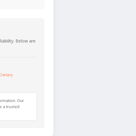
iability. Below are
Dietary
ormation. Our
s a trusted