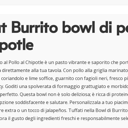
 Burrito bowl di p
ipotle
o al Pollo al Chipotle è un pasto vibrante e saporito che por
direttamente alla tua tavola. Con pollo alla griglia marinato
l coriandolo e lime soffice, guarnito con fagioli neri, fresco p
sty. Goditi una spolverata di formaggio grattugiato e morbi
 perfetto. Questa bowl non è solo deliziosa; è ricca di proteine
zione soddisfacente e salutare. Personalizzala a tuo piacim
e extra o un tocco di jalapeños. Tuffati nella Bowl di Burrito 
ra il gusto degli ingredienti freschi e responsabilmente sel