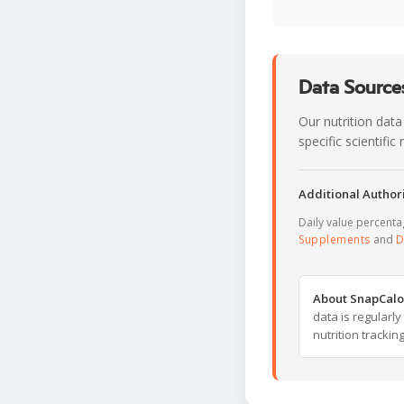
Data Sources
Our nutrition data
specific scientifi
Additional Authori
Daily value percent
Supplements
and
D
About SnapCalo
data is regularl
nutrition trackin