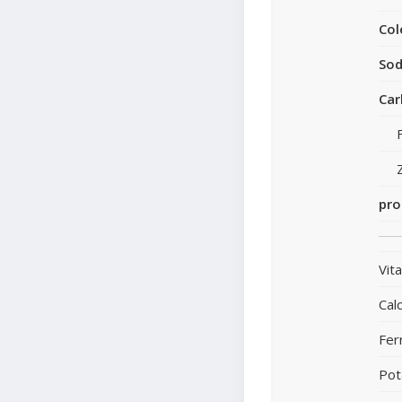
Col
Sod
Car
pro
Vit
Calc
Fer
Pot