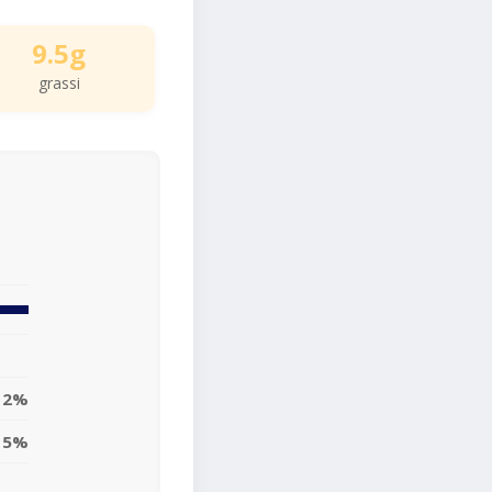
9.5g
grassi
12%
15%