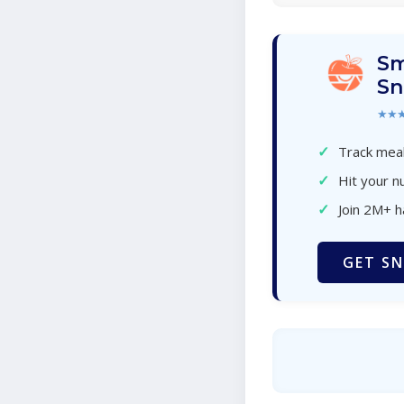
Sm
Sn
★★
✓
Track meal
✓
Hit your nu
✓
Join 2M+ 
GET SN