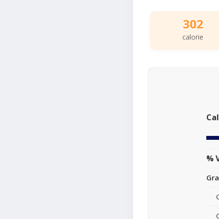
302
calorie
Cal
% V
Gra