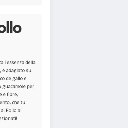
ollo
ta l'essenza della
, è adagiato su
ico de gallo e
do guacamole per
 e fibre,
ento, che tu
al Pollo al
ezionati!