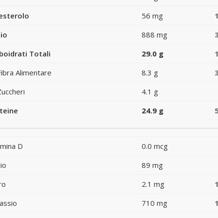
esterolo
56 mg
io
888 mg
boidrati Totali
29.0 g
Fibra Alimentare
8.3 g
Zuccheri
4.1 g
teine
24.9 g
amina D
0.0 mcg
io
89 mg
ro
2.1 mg
assio
710 mg