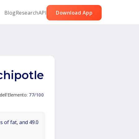
Blog
Research
API
Download App
 chipotle
dell'Elemento:
77/100
 of fat, and 49.0