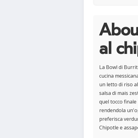
About
al ch
La Bowl di Burrit
cucina messicana 
un letto di riso a
salsa di mais ze
quel tocco finale
rendendola un'op
preferisca verdur
Chipotle e assapo