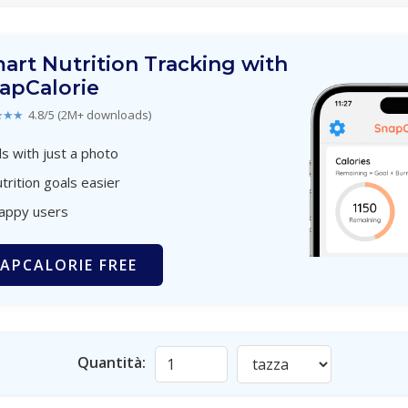
art Nutrition Tracking with
apCalorie
★★★
4.8/5 (2M+ downloads)
s with just a photo
trition goals easier
happy users
APCALORIE FREE
Quantità: