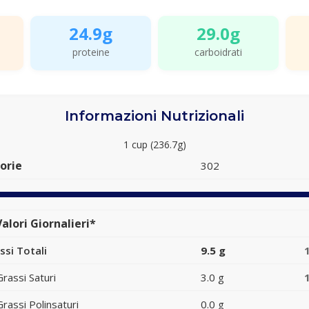
24.9g
29.0g
proteine
carboidrati
Informazioni Nutrizionali
1 cup (236.7g)
orie
302
alori Giornalieri*
ssi Totali
9.5 g
Grassi Saturi
3.0 g
Grassi Polinsaturi
0.0 g