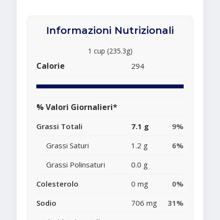
Informazioni Nutrizionali
1 cup (235.3g)
Calorie
294
% Valori Giornalieri*
Grassi Totali
7.1 g
9%
Grassi Saturi
1.2 g
6%
Grassi Polinsaturi
0.0 g
Colesterolo
0 mg
0%
Sodio
706 mg
31%