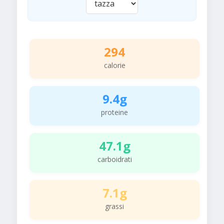
294
calorie
9.4g
proteine
47.1g
carboidrati
7.1g
grassi