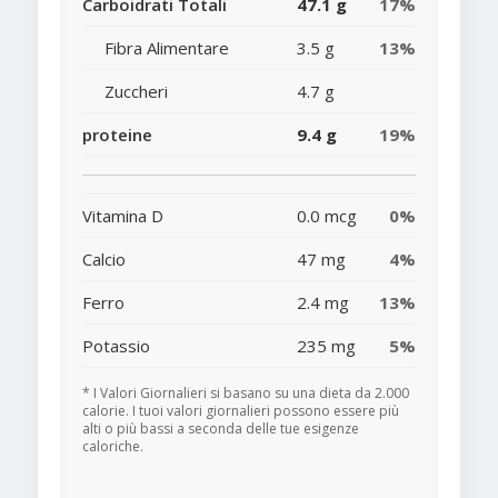
Carboidrati Totali
47.1 g
17%
Fibra Alimentare
3.5 g
13%
Zuccheri
4.7 g
proteine
9.4 g
19%
Vitamina D
0.0 mcg
0%
Calcio
47 mg
4%
Ferro
2.4 mg
13%
Potassio
235 mg
5%
* I Valori Giornalieri si basano su una dieta da 2.000
calorie. I tuoi valori giornalieri possono essere più
alti o più bassi a seconda delle tue esigenze
caloriche.