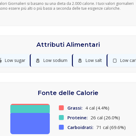
Valori Giornalieri si basano su una dieta da 2.000 calorie. I tuoi valori giornalieri
ono essere più alti o più bassi a seconda delle tue esigenze caloriche.
Attributi Alimentari

🧂
🧂
🍞
Low sugar
Low sodium
Low salt
Low car
Fonte delle Calorie
Grassi:
4 cal (4.4%)
Proteine:
26 cal (26.0%)
Carboidrati:
71 cal (69.6%)