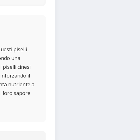
uesti piselli
gendo una
 piselli cinesi
inforzando il
unta nutriente a
 il loro sapore