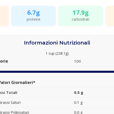
6.7g
17.9g
proteine
carboidrati
Informazioni Nutrizionali
1 cup (238.1g)
orie
100
alori Giornalieri*
ssi Totali
0.5 g
Grassi Saturi
0.1 g
Grassi Polinsaturi
0.0 g