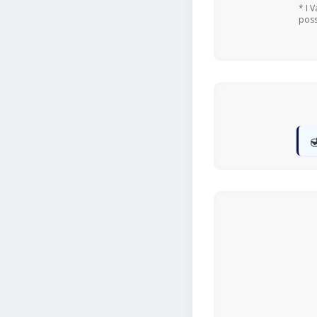
* I 
poss
