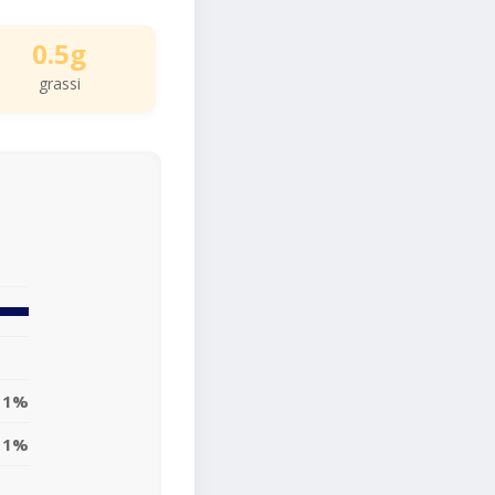
0.5g
grassi
1%
1%