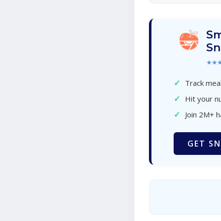
Sm
Sn
★★
✓
Track meal
✓
Hit your nu
✓
Join 2M+ 
GET SN