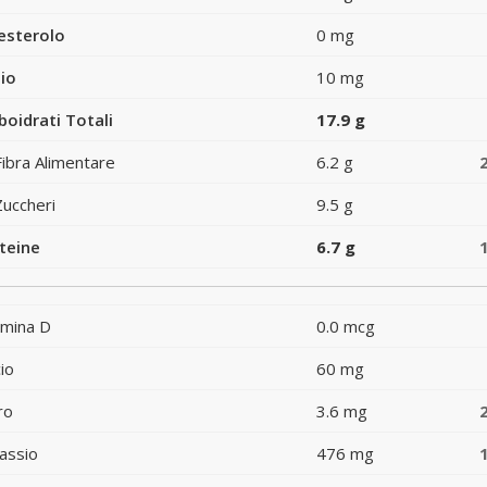
esterolo
0 mg
io
10 mg
boidrati Totali
17.9 g
Fibra Alimentare
6.2 g
Zuccheri
9.5 g
teine
6.7 g
amina D
0.0 mcg
io
60 mg
ro
3.6 mg
assio
476 mg