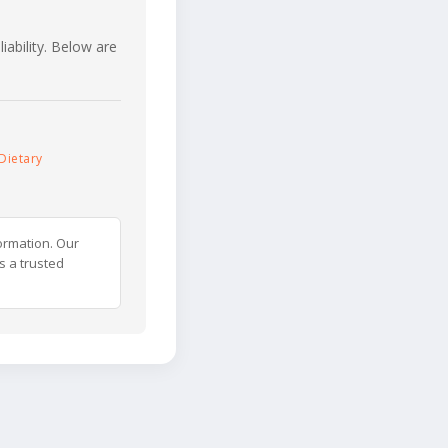
iability. Below are
Dietary
ormation. Our
s a trusted