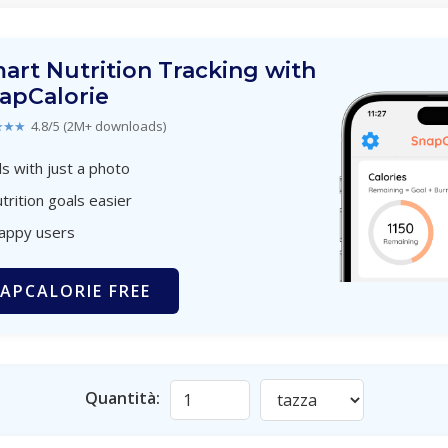
art Nutrition Tracking with
apCalorie
★★★
4.8/5 (2M+ downloads)
s with just a photo
trition goals easier
happy users
APCALORIE FREE
Quantità: