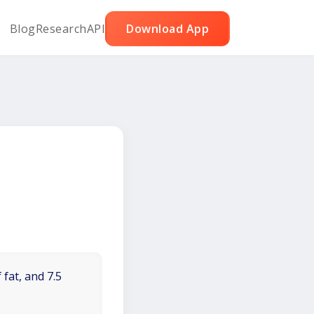
Blog
Research
API
Download App
 fat, and 7.5