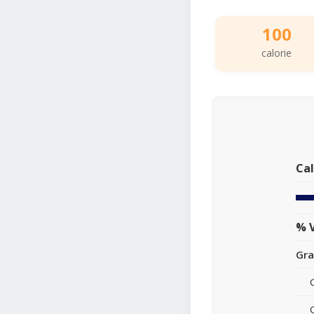
100
calorie
Cal
% V
Gra