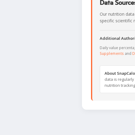
Data Sources
Our nutrition data
specific scientifi
Additional Authori
Daily value percent
Supplements
and
D
About SnapCalo
data is regularl
nutrition trackin