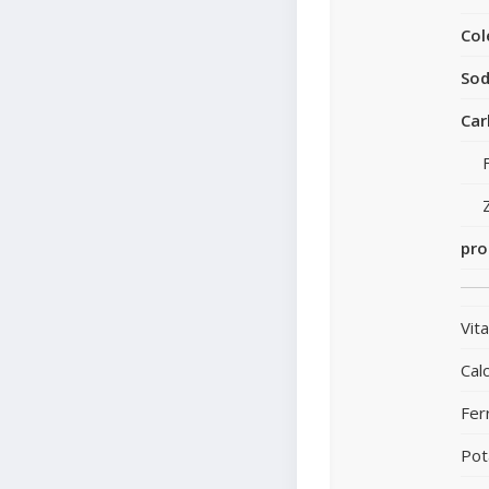
Col
Sod
Car
pro
Vit
Calc
Fer
Pot